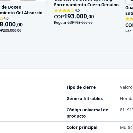
Entrenamiento Cuero Genuino
 de Boxeo
Gua
4.5
miento Gel Absorción
Ent
193.000
COP
,
00
ctos
4.0
Cue
8.000
Regular:
COP
193.000
,
00
,
00
CO
OP
238.000
,
00
Regu
Tipo de cierre
Velcro
Género filtrables
Homb
Código universal de
81191
producto
Color principal
Multic