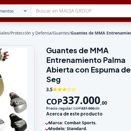
iales
/
Protección y Defensa
/
Guantes
/
Guantes de MMA Entrenamien
Guantes de MMA
Tu lista
Entrenamiento Palma
Favoritos
Guardados
Abierta con Espuma de
Seg
3.5
337.000
COP
,
00
Precio regular:
COP
337.000
,
00
Acerca de este producto
Marca: Combat Sports.
Modelo: Standard.