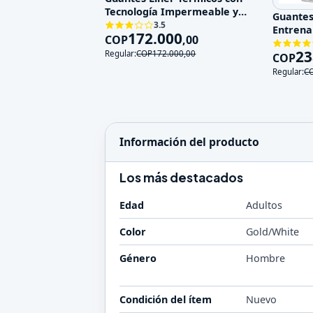
Tecnología Impermeable y
Guantes
Touch Sc
3.5
Entrena
172.000
COP
,
00
de Impa
23
Regular:
COP
172.000
,
00
COP
Regular:
C
Información del producto
Los más destacados
Edad
Adultos
Color
Gold/White
Género
Hombre
Condición del ítem
Nuevo