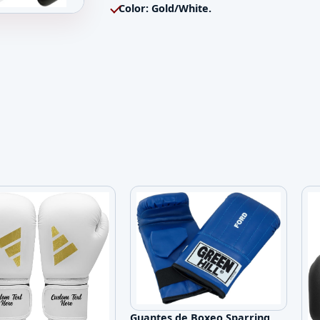
Color: Gold/White.
trenamiento Palma Abierta con Espuma de Seg
Guantes de Boxeo Sparring