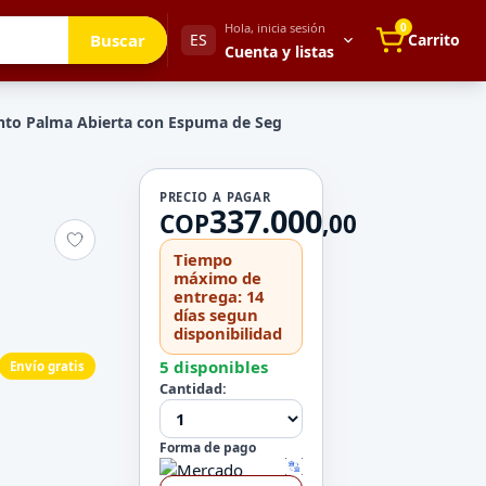
Hola, inicia sesión
0
Buscar
ES
Carrito
Cuenta y listas
to Palma Abierta con Espuma de Seg
Tu cuenta
PRECIO A PAGAR
337.000
Mis direcciones
COP
,
00
 para después
Mis pedidos
Tiempo
Métodos de pago
máximo de
entrega: 14
Mi perfil
días segun
disponibilidad
Configuración
5 disponibles
Envío gratis
Cantidad:
Forma de pago