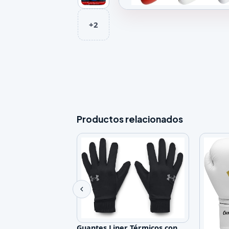
Galeria de Guantes de MMA En
+2
Productos relacionados
Guantes Liner Térmicos con