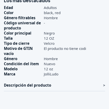
Los más destacados
Edad
Adultos
Color
black, red
Género filtrables
Hombre
Código universal de
-
producto
Color principal
Negro
Talla
12 OZ
Tipo de cierre
Velcro
Motivo de GTIN
El producto no tiene codi
vacío
Género
Hombre
Condición del ítem
Nuevo
Modelo
12 oz
Marca
JolliLudo
Descripción del producto