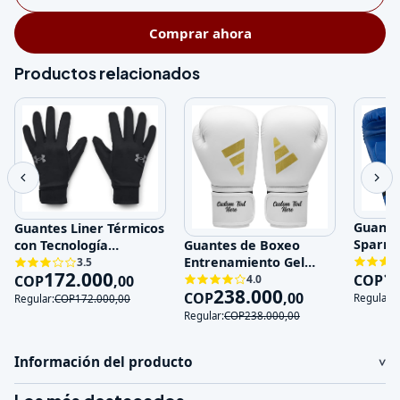
Comprar ahora
Productos relacionados
Guante
Guantes Liner Térmicos
Sparri
con Tecnología
Guantes de Boxeo
Entren
Impermeable y Touch
Entrenamiento Gel
3.5
1
172.000
Genuin
Sc
COP
Absorción de Impactos
COP
,
00
4.0
238.000
COP
,
00
Regular:
Regular:
COP
172.000
,
00
Regular:
COP
238.000
,
00
Información del producto