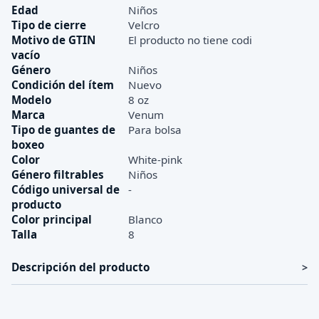
Edad
Niños
Tipo de cierre
Velcro
Motivo de GTIN
El producto no tiene codi
vacío
Género
Niños
Condición del ítem
Nuevo
Modelo
8 oz
Marca
Venum
Tipo de guantes de
Para bolsa
boxeo
Color
White-pink
Género filtrables
Niños
Código universal de
-
producto
Color principal
Blanco
Talla
8
Descripción del producto