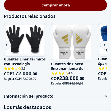
Comprar ahora
Productos relacionados
Guante
Guantes Liner Térmicos
Sparri
con Tecnología
Guantes de Boxeo
Entren
Impermeable y Touch
Entrenamiento Gel
3.5
1
172.000
Genuin
Sc
COP
Absorción de Impactos
COP
,
00
4.0
238.000
COP
,
00
Regular:
Regular:
COP
172.000
,
00
Regular:
COP
238.000
,
00
Información del producto
Los más destacados