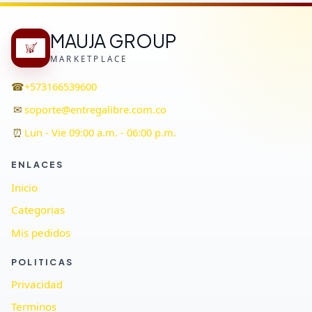
MAUJA GROUP
MARKETPLACE
☎
+573166539600
✉
soporte@entregalibre.com.co
⏰
Lun - Vie 09:00 a.m. - 06:00 p.m.
ENLACES
Inicio
Categorias
Mis pedidos
POLITICAS
Privacidad
Terminos