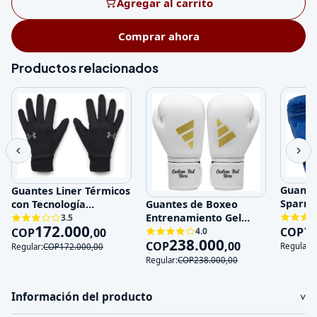
Agregar al carrito
Comprar ahora
Productos relacionados
Guante
Guantes Liner Térmicos
Sparri
con Tecnología
Guantes de Boxeo
Entren
Impermeable y Touch
Entrenamiento Gel
3.5
1
172.000
Genuin
Sc
COP
Absorción de Impactos
COP
,
00
4.0
238.000
COP
,
00
Regular:
Regular:
COP
172.000
,
00
Regular:
COP
238.000
,
00
Información del producto