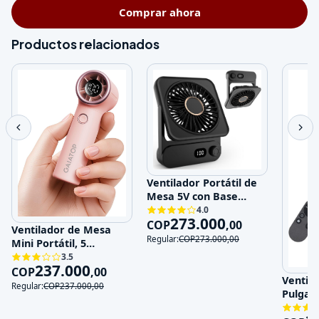
Comprar ahora
Productos relacionados
Ventilador Portátil de
Mesa 5V con Base
Magnética y 100
4.0
273.000
Velocidades
COP
,
00
Ventilador de Mesa
Regular:
COP
273.000
,
00
Mini Portátil, 5
Velocidades, 5V,
3.5
237.000
Recargable
COP
,
00
Ventila
Regular:
COP
237.000
,
00
Pulgad
120V