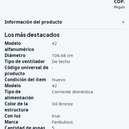
3
COP
Regular:
Información del producto
Los más destacados
Modelo
42
alfanumérico
Diámetro
106.68 cm
Tipo de ventilador
De techo
Código universal de
-
producto
Condición del ítem
Nuevo
Modelo
42
Tipo de
Corriente doméstica
alimentación
Color de la
Oil Bronze
estructura
Con luz
true
Marca
Fanbulous
Cantidad de aspas
5