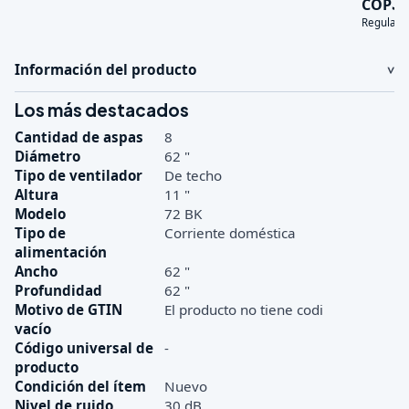
3
COP
Regular:
Información del producto
Los más destacados
Cantidad de aspas
8
Diámetro
62 "
Tipo de ventilador
De techo
Altura
11 "
Modelo
72 BK
Tipo de
Corriente doméstica
alimentación
Ancho
62 "
Profundidad
62 "
Motivo de GTIN
El producto no tiene codi
vacío
Código universal de
-
producto
Condición del ítem
Nuevo
Nivel de ruido
30 dB