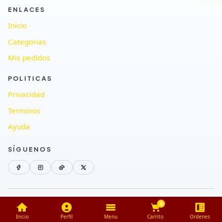
ENLACES
Inicio
Categorias
Mis pedidos
POLITICAS
Privacidad
Terminos
Ayuda
SÍGUENOS
© MAUJA GROUP
Todos los derechos reservados.
0
Privacidad
Terminos
Inicio
Perfil
Menu
Carrito
Ordenes