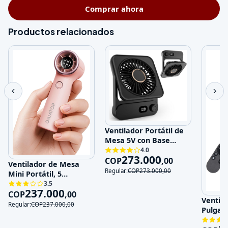
Comprar ahora
Productos relacionados
Ventilador Portátil de
Mesa 5V con Base
Magnética y 100
4.0
273.000
Velocidades
COP
,
00
Ventilador de Mesa
Regular:
COP
273.000
,
00
Mini Portátil, 5
Velocidades, 5V,
3.5
237.000
Recargable
COP
,
00
Ventila
Regular:
COP
237.000
,
00
Pulgad
120V