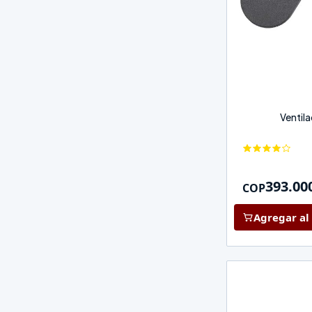
Ventil
393.00
COP
Agregar al 