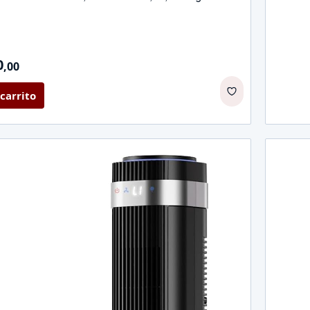
0
,
00
carrito