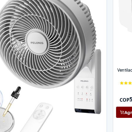
Ventila
COP
Agr