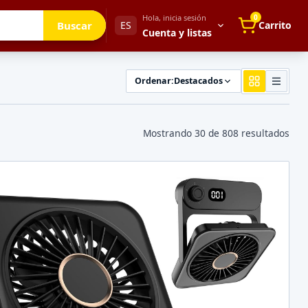
Hola, inicia sesión
0
Buscar
ES
Carrito
Cuenta y listas
Ordenar:
Destacados
Tu cuenta
Mostrando
30
de
808
resultados
Mis direcciones
 para después
Mis pedidos
Métodos de pago
Mi perfil
Configuración