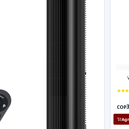
V
COP
Agr