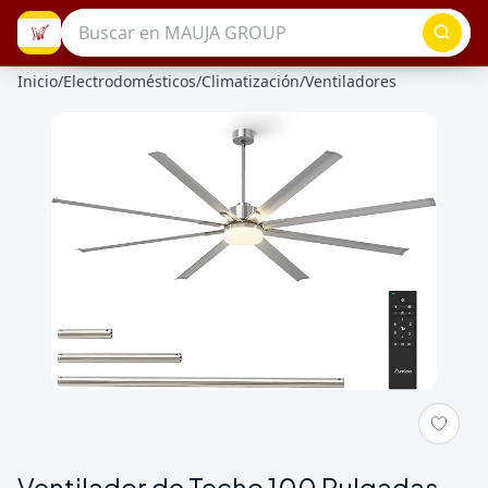
Inicio
/
Electrodomésticos
/
Climatización
/
Ventiladores
Galeria de Ventilador de Techo 100 Pulgadas con Luz, 6 Veloci
Ventilador de Techo 100 Pulgadas