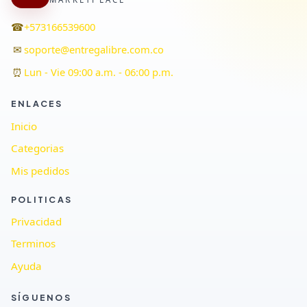
☎
+573166539600
✉
soporte@entregalibre.com.co
⏰
Lun - Vie 09:00 a.m. - 06:00 p.m.
ENLACES
Inicio
Categorias
Mis pedidos
POLITICAS
Privacidad
Terminos
Ayuda
SÍGUENOS