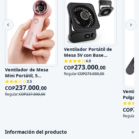
Ventilador Portátil de
Mesa 5V con Base
Magnética y 100
4.0
273.000
Velocidades
COP
,
00
Ventilador de Mesa
Regular:
COP
273.000
,
00
Mini Portátil, 5
Velocidades, 5V,
3.5
237.000
Recargable
COP
,
00
Ventila
Regular:
COP
237.000
,
00
Pulgad
120V
3
COP
Regular:
Información del producto