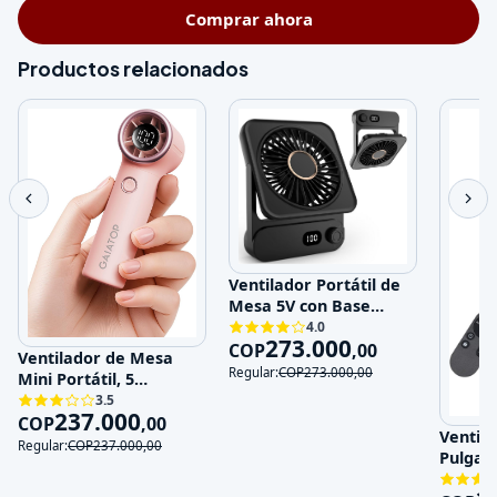
Comprar ahora
Productos relacionados
Ventilador Portátil de
Mesa 5V con Base
Magnética y 100
4.0
273.000
Velocidades
COP
,
00
Ventilador de Mesa
Regular:
COP
273.000
,
00
Mini Portátil, 5
Velocidades, 5V,
3.5
237.000
Recargable
COP
,
00
Ventila
Regular:
COP
237.000
,
00
Pulgad
120V