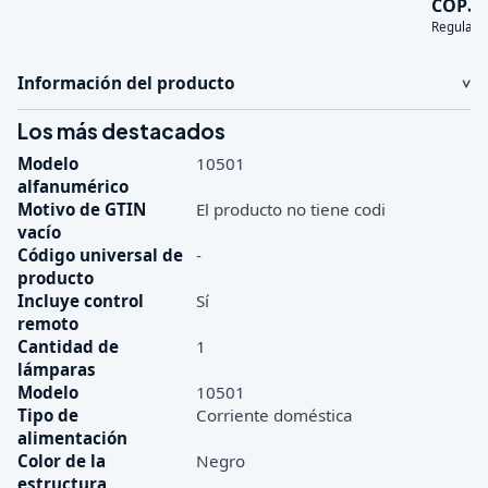
3
COP
Regular:
Información del producto
Los más destacados
Modelo
10501
alfanumérico
Motivo de GTIN
El producto no tiene codi
vacío
Código universal de
-
producto
Incluye control
Sí
remoto
Cantidad de
1
lámparas
Modelo
10501
Tipo de
Corriente doméstica
alimentación
Color de la
Negro
estructura