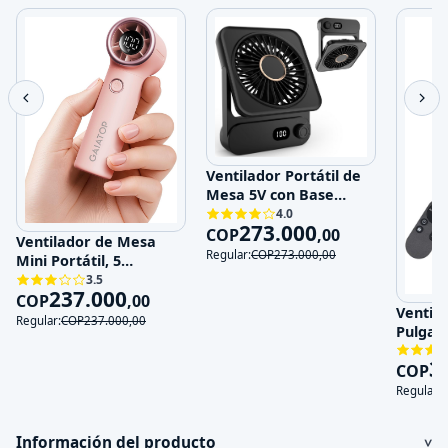
Ventilador Portátil de
Mesa 5V con Base
Magnética y 100
4.0
273.000
Velocidades
COP
,
00
Ventilador de Mesa
Regular:
COP
273.000
,
00
Mini Portátil, 5
Velocidades, 5V,
3.5
237.000
Recargable
COP
,
00
Ventila
Regular:
COP
237.000
,
00
Pulgad
120V
3
COP
Regular:
Información del producto