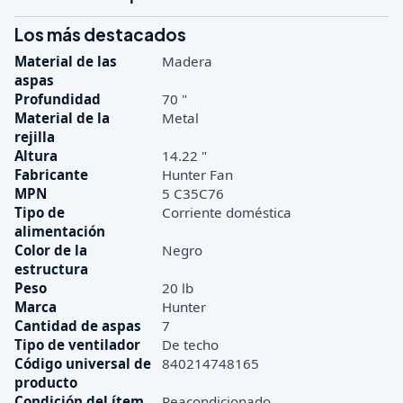
Los más destacados
Material de las
Madera
aspas
Profundidad
70 "
Material de la
Metal
rejilla
Altura
14.22 "
Fabricante
Hunter Fan
MPN
5 C35C76
Tipo de
Corriente doméstica
alimentación
Color de la
Negro
estructura
Peso
20 lb
Marca
Hunter
Cantidad de aspas
7
Tipo de ventilador
De techo
Código universal de
840214748165
producto
Condición del ítem
Reacondicionado