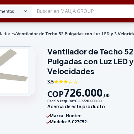
iladores
/
Ventilador de Techo 52 Pulgadas con Luz LED y 3 Velocid
Ventilador de Techo 52
Tu lista
Pulgadas con Luz LED y
Favoritos
Guardados
Velocidades
3.5
726.000
COP
,
00
 52 Pulgadas con Luz LED y 3 Velocidades
Precio regular:
COP
726.000
,
00
Acerca de este producto
Marca: Hunter.
Modelo: 5 C27C52.