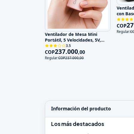
Ventila
con Bas
Velocid
27
COP
Regular:
C
Ventilador de Mesa Mini
Portátil, 5 Velocidades, 5V,
Recargable
3.5
237.000
COP
,
00
Regular:
COP
237.000
,
00
Información del producto
Los más destacados