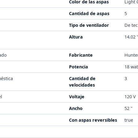
Color de las aspas
Light
Cantidad de aspas
5
Tipo de ventilador
De te
1
Altura
14.02 
ado
Fabricante
Hunte
Potencia
18 wat
éstica
Cantidad de
3
velocidades
el
Voltaje
120 V
Ancho
52 "
Con aspas reversibles
true