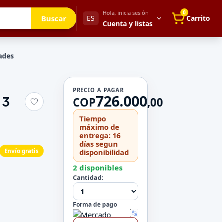
Hola, inicia sesión
0
Buscar
ES
Carrito
Cuenta y listas
ades
Tu cuenta
PRECIO A PAGAR
726.000
 3
Mis direcciones
COP
,
00
 para después
Mis pedidos
Tiempo
Métodos de pago
máximo de
entrega: 16
Mi perfil
días segun
Envío gratis
disponibilidad
Configuración
2 disponibles
Cantidad:
Forma de pago