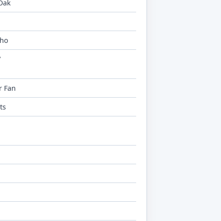
 Oak
cho
"
r Fan
ts