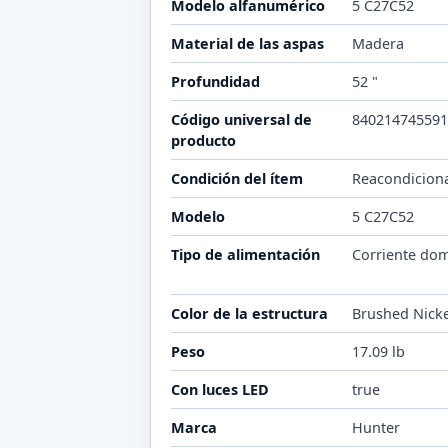
Modelo alfanumérico
5 C27C52
Material de las aspas
Madera
Profundidad
52 "
Código universal de
84021474559
producto
Condición del ítem
Reacondicion
Modelo
5 C27C52
Tipo de alimentación
Corriente dom
Color de la estructura
Brushed Nick
Peso
17.09 lb
Con luces LED
true
Marca
Hunter