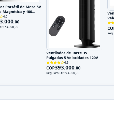
dor Portátil de Mesa 5V
e Magnética y 100
Ven
ades
4.0
Vel
3.000
,
00
OP
273.000
,
00
CO
Regu
Ventilador de Torre 35
Pulgadas 5 Velocidades 120V
4.5
393.000
COP
,
00
Regular:
COP
393.000
,
00