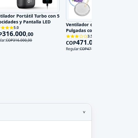
tilador Portátil Turbo con 5
ocidades y Pantalla LED
Ventilador de Pared 14
5.0
Pulgadas con Control Remoto,
316.000
P
,
00
3 Velocidades y 3 Modos, 120V
3.5
471.000
lar:
COP
316.000
,
00
COP
,
00
Regular:
COP
471.000
,
00