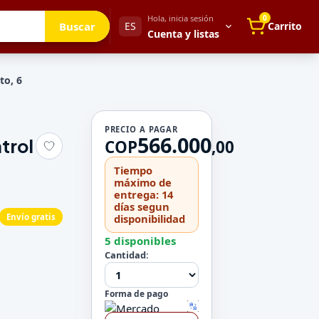
Hola, inicia sesión
0
Buscar
ES
Carrito
Cuenta y listas
to, 6
Tu cuenta
PRECIO A PAGAR
566.000
trol
Mis direcciones
COP
,
00
 para después
Mis pedidos
Tiempo
Métodos de pago
máximo de
entrega: 14
Mi perfil
días segun
Envío gratis
disponibilidad
Configuración
5 disponibles
Cantidad:
Forma de pago