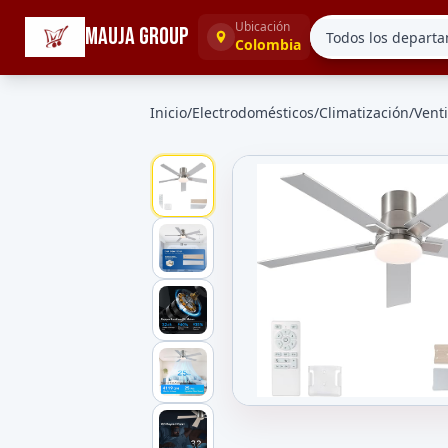
☰
Categorías
Ubicación
MAUJA GROUP
Colombia
Inicio
/
Electrodomésticos
/
Climatización
/
Vent
Galeria de Ventilador de Techo