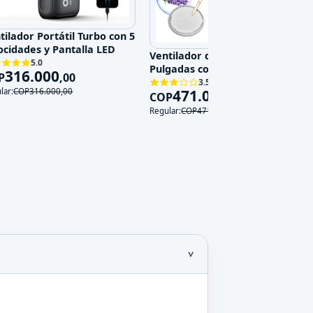
tilador Portátil Turbo con 5
ocidades y Pantalla LED
Ventilador de Pared 14
5.0
Pulgadas con Control Remoto,
316.000
P
,
00
3 Velocidades y 3 Modos, 120V
3.5
471.000
lar:
COP
316.000
,
00
COP
,
00
Regular:
COP
471.000
,
00