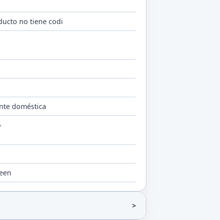
ducto no tiene codi
o
nte doméstica
o
b
een