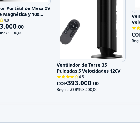
dor Portátil de Mesa 5V
e Magnética y 100
Ven
ades
4.0
Vel
3.000
,
00
OP
273.000
,
00
CO
Regu
Ventilador de Torre 35
Pulgadas 5 Velocidades 120V
4.5
393.000
COP
,
00
Regular:
COP
393.000
,
00