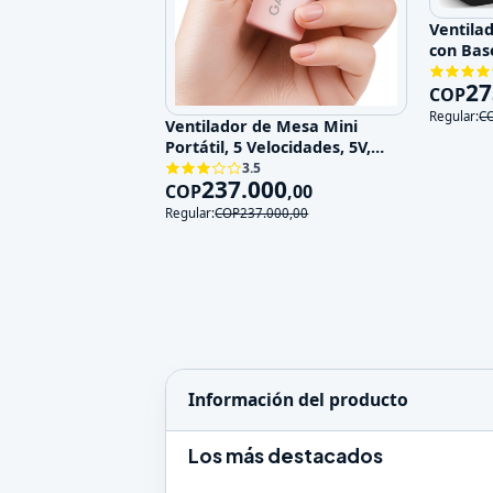
Ventila
con Bas
Velocid
27
COP
Regular:
C
Ventilador de Mesa Mini
Portátil, 5 Velocidades, 5V,
Recargable
3.5
237.000
COP
,
00
Regular:
COP
237.000
,
00
Información del producto
Los más destacados