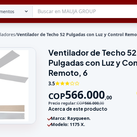
iladores
/
Ventilador de Techo 52 Pulgadas con Luz y Control Remo
Ventilador de Techo 52
Tu lista
Pulgadas con Luz y Con
Favoritos
Guardados
Remoto, 6
3.5
566.000
COP
,
00
Precio regular:
COP
566.000
,
00
Acerca de este producto
Marca: Rayqueen.
Modelo: 1175 X.
 52 Pulgadas con Luz y Control Remoto, 6