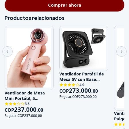
Comprar ahora
Productos relacionados
Ventilador Portátil de
Mesa 5V con Base
Magnética y 100
4.0
273.000
Velocidades
COP
,
00
Ventilador de Mesa
Regular:
COP
273.000
,
00
Mini Portátil, 5
Velocidades, 5V,
3.5
237.000
Recargable
COP
,
00
Ventila
Regular:
COP
237.000
,
00
Pulgad
120V