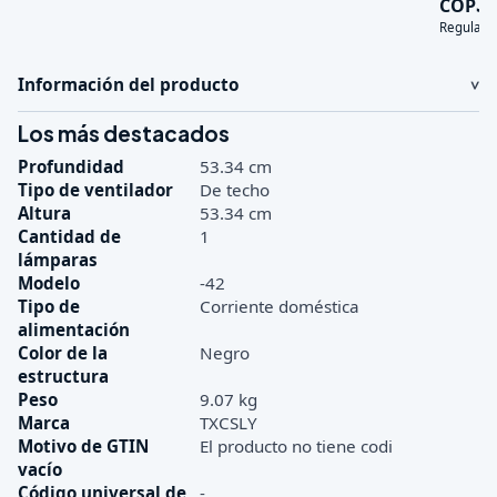
3
COP
Regular:
Información del producto
Los más destacados
Profundidad
53.34 cm
Tipo de ventilador
De techo
Altura
53.34 cm
Cantidad de
1
lámparas
Modelo
-42
Tipo de
Corriente doméstica
alimentación
Color de la
Negro
estructura
Peso
9.07 kg
Marca
TXCSLY
Motivo de GTIN
El producto no tiene codi
vacío
Código universal de
-