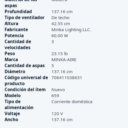
aspas
Profundidad
137.16 cm
Tipo de ventilador
De techo
Altura
42.55 cm
Fabricante
Minka Lighting LLC.
Potencia
60.00 W
Cantidad de
3
velocidades
Peso
23.15 lb
Marca
MINKA-AIRE
Cantidad de aspas
5
Diámetro
137.16 cm
Código universal de
706411038631
producto
Condición del ítem
Nuevo
Modelo
659
Tipo de
Corriente doméstica
alimentación
Voltaje
120 V
Ancho
137.16 cm