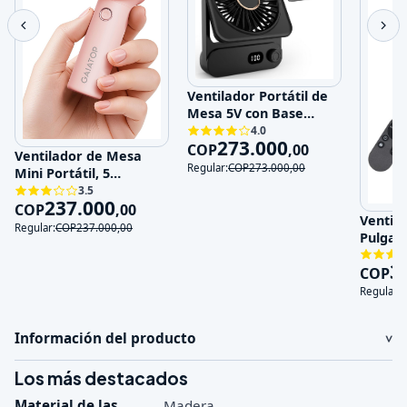
Ventilador Portátil de
Mesa 5V con Base
Magnética y 100
4.0
273.000
Velocidades
COP
,
00
Ventilador de Mesa
Regular:
COP
273.000
,
00
Mini Portátil, 5
Velocidades, 5V,
3.5
237.000
Recargable
COP
,
00
Ventila
Regular:
COP
237.000
,
00
Pulgad
120V
3
COP
Regular:
Información del producto
Los más destacados
Material de las
Madera