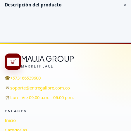
Descripción del producto
MAUJA GROUP
MARKETPLACE
☎
+573166539600
✉
soporte@entregalibre.com.co
⏰
Lun - Vie 09:00 a.m. - 06:00 p.m.
ENLACES
Inicio
Categorias