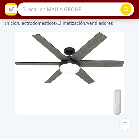
Inicio
/
Electrodomésticos
/
Climatización
/
Ventiladores
Galeria de Ventilador de Techo 60 Pulgadas Con Luz LED y Co