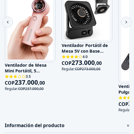
Ventilador Portátil de
Mesa 5V con Base
Magnética y 100
4.0
273.000
Velocidades
COP
,
00
Ventilador de Mesa
Regular:
COP
273.000
,
00
Mini Portátil, 5
Velocidades, 5V,
3.5
237.000
Recargable
COP
,
00
Ventila
Regular:
COP
237.000
,
00
Pulgad
120V
3
COP
Regular:
Información del producto