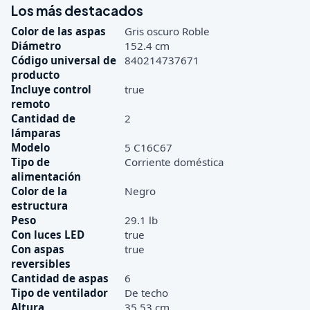
Los más destacados
Color de las aspas
Gris oscuro Roble
Diámetro
152.4 cm
Código universal de
840214737671
producto
Incluye control
true
remoto
Cantidad de
2
lámparas
Modelo
5 C16C67
Tipo de
Corriente doméstica
alimentación
Color de la
Negro
estructura
Peso
29.1 lb
Con luces LED
true
Con aspas
true
reversibles
Cantidad de aspas
6
Tipo de ventilador
De techo
Altura
35.53 cm