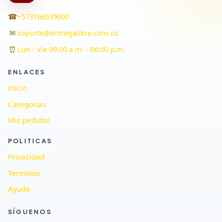
☎
+573166539600
✉
soporte@entregalibre.com.co
⏰
Lun - Vie 09:00 a.m. - 06:00 p.m.
ENLACES
Inicio
Categorias
Mis pedidos
POLITICAS
Privacidad
Terminos
Ayuda
SÍGUENOS