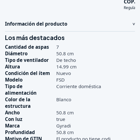
3
COP
Regular:
Información del producto
Los más destacados
Cantidad de aspas
7
Diámetro
50.8 cm
Tipo de ventilador
De techo
Altura
14.99 cm
Condición del ítem
Nuevo
Modelo
FSD
Tipo de
Corriente doméstica
alimentación
Color de la
Blanco
estructura
Ancho
50.8 cm
Con luz
true
Marca
Gyradi
Profundidad
50.8 cm
Motivo de GTIN
El producto no tiene codi