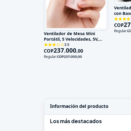
Ventila
con Bas
Velocid
27
COP
Regular:
C
Ventilador de Mesa Mini
Portátil, 5 Velocidades, 5V,
Recargable
3.5
237.000
COP
,
00
Regular:
COP
237.000
,
00
Información del producto
Los más destacados