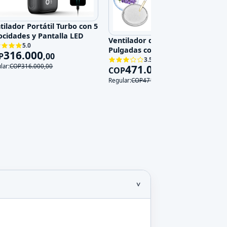
tilador Portátil Turbo con 5
ocidades y Pantalla LED
Ventilador de Pared 14
5.0
Pulgadas con Control Remoto,
316.000
P
,
00
3 Velocidades y 3 Modos, 120V
3.5
471.000
lar:
COP
316.000
,
00
COP
,
00
Regular:
COP
471.000
,
00