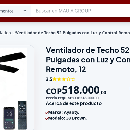
iladores
/
Ventilador de Techo 52 Pulgadas con Luz y Control Remo
Ventilador de Techo 52
Tu lista
Pulgadas con Luz y Con
Favoritos
Guardados
Remoto, 12
3.5
518.000
COP
,
00
Precio regular:
COP
518.000
,
00
Acerca de este producto
Marca: Ayaoty.
Modelo: 38 Brown.