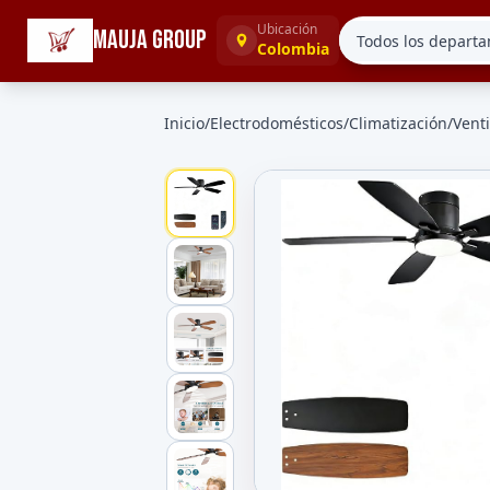
☰
Categorías
Ubicación
MAUJA GROUP
Colombia
Inicio
/
Electrodomésticos
/
Climatización
/
Vent