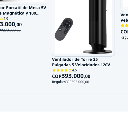
dor Portátil de Mesa 5V
e Magnética y 100
Ven
ades
4.0
Vel
3.000
,
00
OP
273.000
,
00
CO
Regu
Ventilador de Torre 35
Pulgadas 5 Velocidades 120V
4.5
393.000
COP
,
00
Regular:
COP
393.000
,
00