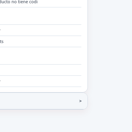
ducto no tiene codi
y
ts
y