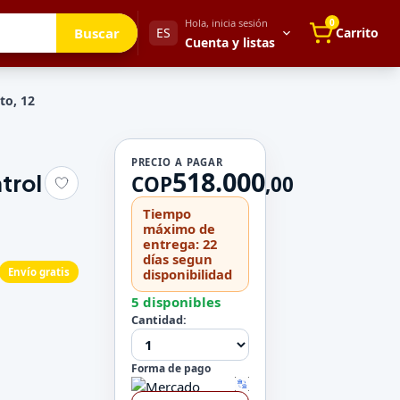
Hola, inicia sesión
0
Buscar
ES
Carrito
Cuenta y listas
to, 12
Tu cuenta
PRECIO A PAGAR
518.000
trol
Mis direcciones
COP
,
00
 para después
Mis pedidos
Tiempo
Métodos de pago
máximo de
entrega: 22
Mi perfil
días segun
Envío gratis
disponibilidad
Configuración
5 disponibles
Cantidad:
Forma de pago