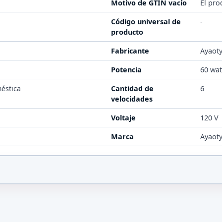
Motivo de GTIN vacío
El pro
Código universal de
-
producto
Fabricante
Ayaot
Potencia
60 wat
éstica
Cantidad de
6
velocidades
Voltaje
120 V
Marca
Ayaot