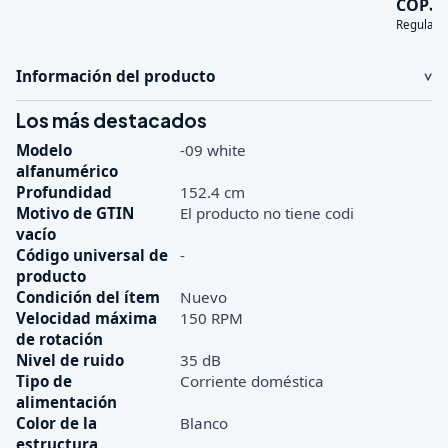
3
COP
Regular:
Información del producto
Los más destacados
Modelo
-09 white
alfanumérico
Profundidad
152.4 cm
Motivo de GTIN
El producto no tiene codi
vacío
Código universal de
-
producto
Condición del ítem
Nuevo
Velocidad máxima
150 RPM
de rotación
Nivel de ruido
35 dB
Tipo de
Corriente doméstica
alimentación
Color de la
Blanco
estructura