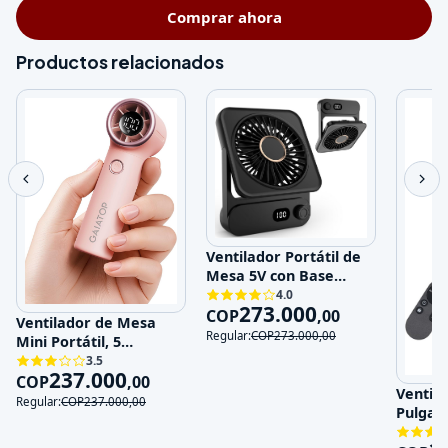
Comprar ahora
Productos relacionados
Ventilador Portátil de
Mesa 5V con Base
Magnética y 100
4.0
273.000
Velocidades
COP
,
00
Ventilador de Mesa
Regular:
COP
273.000
,
00
Mini Portátil, 5
Velocidades, 5V,
3.5
237.000
Recargable
COP
,
00
Ventila
Regular:
COP
237.000
,
00
Pulgad
120V