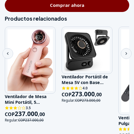
Comprar ahora
Productos relacionados
Ventilador Portátil de
Mesa 5V con Base
Magnética y 100
4.0
273.000
Velocidades
COP
,
00
Ventilador de Mesa
Regular:
COP
273.000
,
00
Mini Portátil, 5
Velocidades, 5V,
3.5
237.000
Recargable
COP
,
00
Ventila
Regular:
COP
237.000
,
00
Pulgad
120V