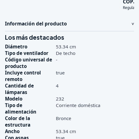
3
COP
Regular:
Información del producto
Los más destacados
Diámetro
53.34 cm
Tipo de ventilador
De techo
Código universal de
-
producto
Incluye control
true
remoto
Cantidad de
4
lámparas
Modelo
232
Tipo de
Corriente doméstica
alimentación
Color de la
Bronce
estructura
Ancho
53.34 cm
Con aspas
true