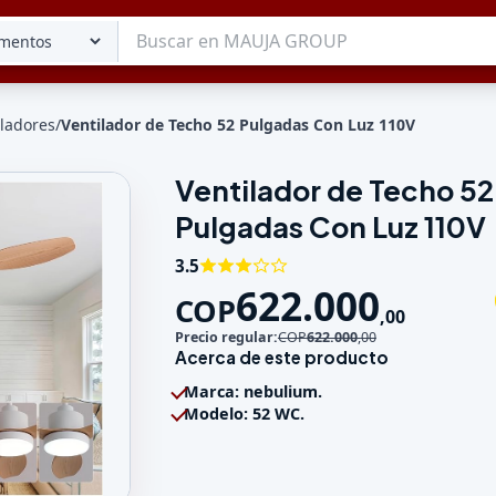
iladores
/
Ventilador de Techo 52 Pulgadas Con Luz 110V
Ventilador de Techo 52
Tu lista
Pulgadas Con Luz 110V
Favoritos
Guardados
3.5
622.000
COP
,
00
Precio regular:
COP
622.000
,
00
Acerca de este producto
Marca: nebulium.
Modelo: 52 WC.