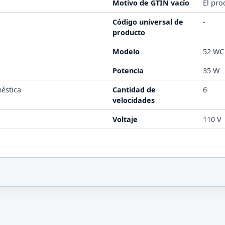
Motivo de GTIN vacío
El pro
Código universal de
-
producto
Modelo
52 WC
Potencia
35 W
éstica
Cantidad de
6
velocidades
Voltaje
110 V