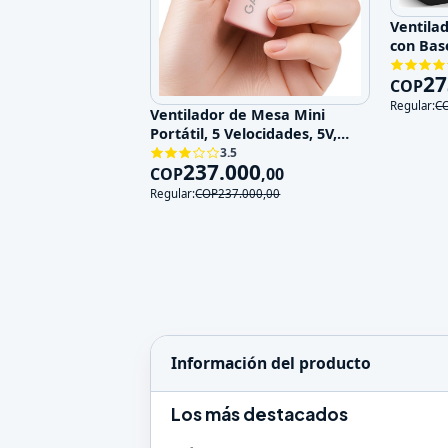
Ventila
con Bas
Velocid
27
COP
Regular:
C
Ventilador de Mesa Mini
Portátil, 5 Velocidades, 5V,
Recargable
3.5
237.000
COP
,
00
Regular:
COP
237.000
,
00
Información del producto
Los más destacados