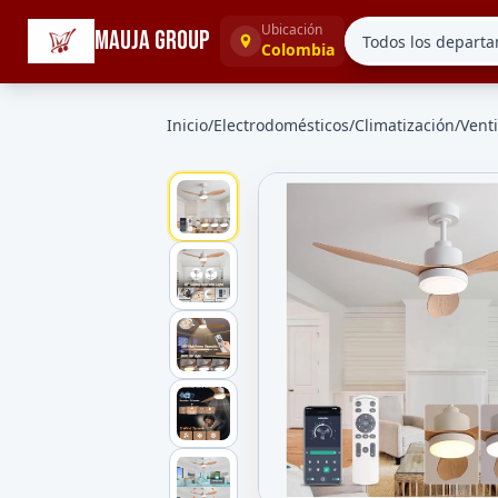
☰
Categorías
Ubicación
MAUJA GROUP
Colombia
Inicio
/
Electrodomésticos
/
Climatización
/
Vent