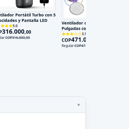
tilador Portátil Turbo con 5
ocidades y Pantalla LED
Ventilador de Pared 14
5.0
Pulgadas con Control Remoto,
316.000
P
,
00
3 Velocidades y 3 Modos, 120V
3.5
471.000
lar:
COP
316.000
,
00
COP
,
00
Regular:
COP
471.000
,
00