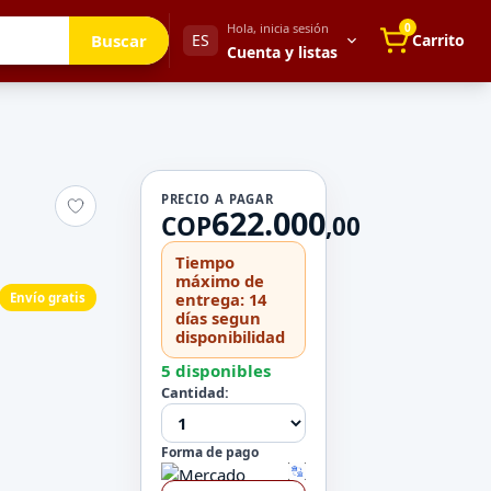
Hola, inicia sesión
0
Buscar
ES
Carrito
Cuenta y listas
Tu cuenta
PRECIO A PAGAR
622.000
Mis direcciones
COP
,
00
 para después
Mis pedidos
Tiempo
Métodos de pago
máximo de
entrega: 14
Envío gratis
Mi perfil
días segun
disponibilidad
Configuración
5 disponibles
Cantidad:
Forma de pago