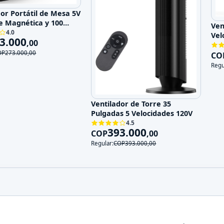
dor Portátil de Mesa 5V
e Magnética y 100
Ven
ades
4.0
Vel
3.000
,
00
OP
273.000
,
00
CO
Regu
Ventilador de Torre 35
Pulgadas 5 Velocidades 120V
4.5
393.000
COP
,
00
Regular:
COP
393.000
,
00