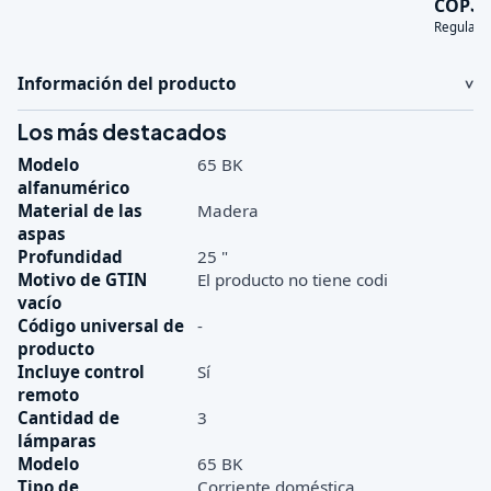
3
COP
Regular:
Información del producto
Los más destacados
Modelo
65 BK
alfanumérico
Material de las
Madera
aspas
Profundidad
25 "
Motivo de GTIN
El producto no tiene codi
vacío
Código universal de
-
producto
Incluye control
Sí
remoto
Cantidad de
3
lámparas
Modelo
65 BK
Tipo de
Corriente doméstica