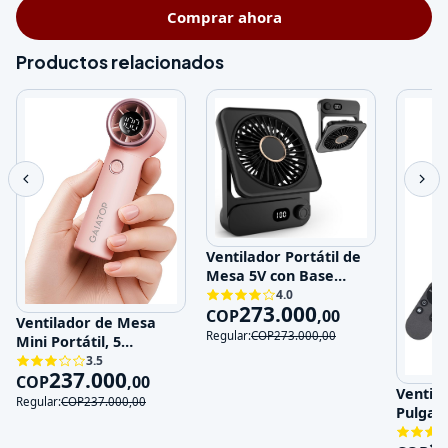
Comprar ahora
Productos relacionados
Ventilador Portátil de
Mesa 5V con Base
Magnética y 100
4.0
273.000
Velocidades
COP
,
00
Ventilador de Mesa
Regular:
COP
273.000
,
00
Mini Portátil, 5
Velocidades, 5V,
3.5
237.000
Recargable
COP
,
00
Ventila
Regular:
COP
237.000
,
00
Pulgad
120V