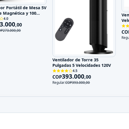
dor Portátil de Mesa 5V
e Magnética y 100
Ven
ades
4.0
Vel
3.000
,
00
OP
273.000
,
00
CO
Regu
Ventilador de Torre 35
Pulgadas 5 Velocidades 120V
4.5
393.000
COP
,
00
Regular:
COP
393.000
,
00