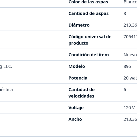
Color de las aspas
Blanc
Cantidad de aspas
8
Diámetro
213.3
Código universal de
70641
producto
Condición del ítem
Nuev
g LLC.
Modelo
896
Potencia
20 wat
éstica
Cantidad de
6
velocidades
Voltaje
120 V
Ancho
213.3