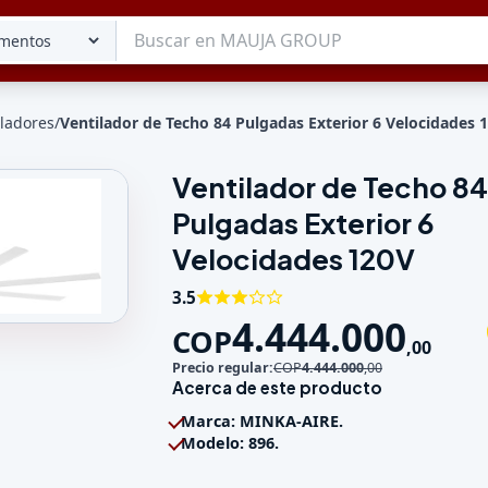
iladores
/
Ventilador de Techo 84 Pulgadas Exterior 6 Velocidades 
Ventilador de Techo 84
Tu lista
Pulgadas Exterior 6
Favoritos
Guardados
Velocidades 120V
3.5
4.444.000
COP
 84 Pulgadas Exterior 6 Velocidades 120V
,
00
Precio regular:
COP
4.444.000
,
00
Acerca de este producto
Marca: MINKA-AIRE.
Modelo: 896.