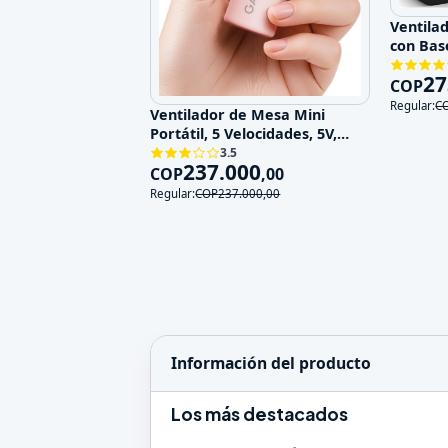
Ventila
con Bas
Velocid
27
COP
Regular:
C
Ventilador de Mesa Mini
Portátil, 5 Velocidades, 5V,
Recargable
3.5
237.000
COP
,
00
Regular:
COP
237.000
,
00
Información del producto
Los más destacados