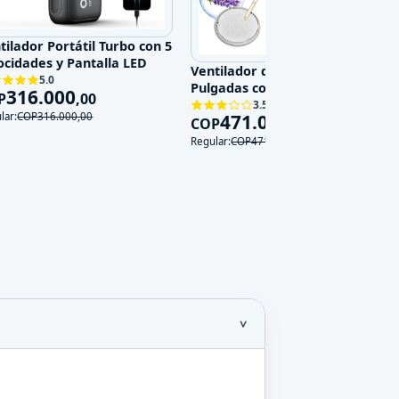
tilador Portátil Turbo con 5
ocidades y Pantalla LED
Ventilador de Pared 14
5.0
Pulgadas con Control Remoto,
316.000
P
,
00
3 Velocidades y 3 Modos, 120V
3.5
471.000
lar:
COP
316.000
,
00
COP
,
00
Regular:
COP
471.000
,
00