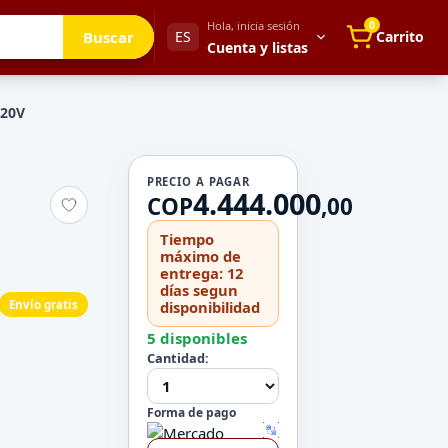
Hola, inicia sesión
0
Buscar
ES
Carrito
Cuenta y listas
120V
Tu cuenta
PRECIO A PAGAR
4.444.000
Mis direcciones
COP
,
00
 para después
Mis pedidos
Tiempo
Métodos de pago
máximo de
entrega: 12
Mi perfil
días segun
Envío gratis
disponibilidad
Configuración
5 disponibles
Cantidad:
Forma de pago