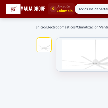
☰
Categorías
Ubicación
MAUJA GROUP
Colombia
Inicio
/
Electrodomésticos
/
Climatización
/
Vent
Galeria de Ventilador de Techo