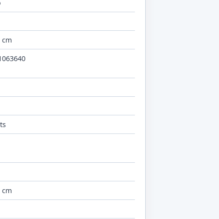
o
6 cm
1063640
o
ts
6 cm