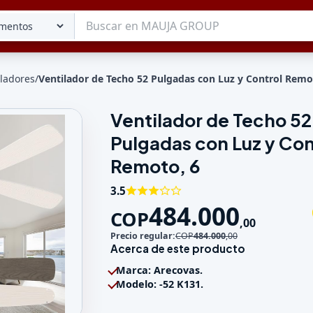
iladores
/
Ventilador de Techo 52 Pulgadas con Luz y Control Remo
Ventilador de Techo 52
Tu lista
Pulgadas con Luz y Con
Favoritos
Guardados
Remoto, 6
3.5
484.000
COP
,
00
Precio regular:
COP
484.000
,
00
Acerca de este producto
Marca: Arecovas.
Modelo: -52 K131.