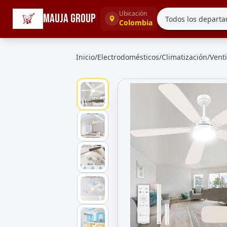
☰
Categorías
Ubicación
MAUJA GROUP
Colombia
Inicio
/
Electrodomésticos
/
Climatización
/
Vent