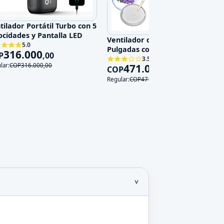
tilador Portátil Turbo con 5
ocidades y Pantalla LED
Ventilador de Pared 14
5.0
Pulgadas con Control Remoto,
316.000
P
,
00
3 Velocidades y 3 Modos, 120V
3.5
471.000
lar:
COP
316.000
,
00
COP
,
00
Regular:
COP
471.000
,
00