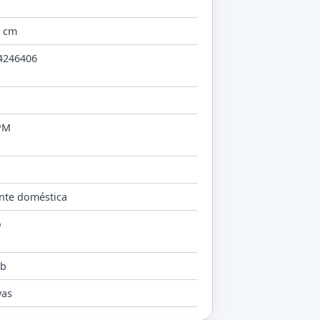
8 cm
4246406
o
PM
nte doméstica
o
lb
vas