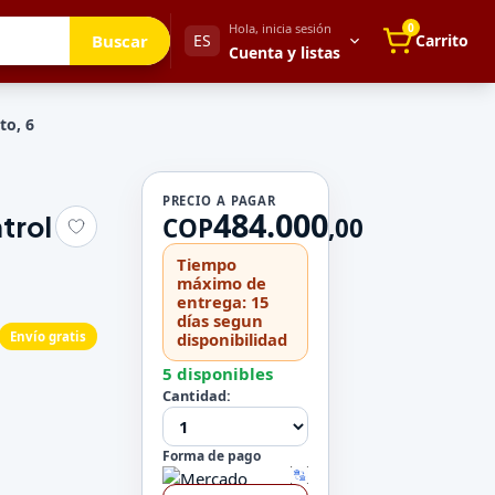
Hola, inicia sesión
0
Buscar
ES
Carrito
Cuenta y listas
to, 6
Tu cuenta
PRECIO A PAGAR
484.000
trol
Mis direcciones
COP
,
00
 para después
Mis pedidos
Tiempo
Métodos de pago
máximo de
entrega: 15
Mi perfil
días segun
Envío gratis
disponibilidad
Configuración
5 disponibles
Cantidad:
Forma de pago