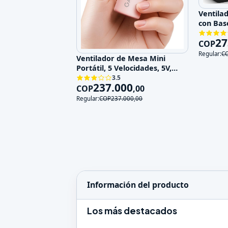
Ventila
con Bas
Velocid
27
COP
Regular:
C
Ventilador de Mesa Mini
Portátil, 5 Velocidades, 5V,
Recargable
3.5
237.000
COP
,
00
Regular:
COP
237.000
,
00
Información del producto
Los más destacados