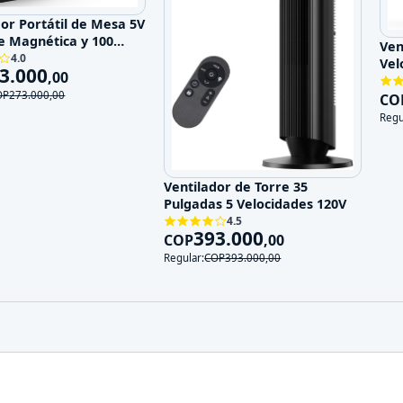
dor Portátil de Mesa 5V
e Magnética y 100
Ven
ades
4.0
Vel
3.000
,
00
OP
273.000
,
00
CO
Regu
Ventilador de Torre 35
Pulgadas 5 Velocidades 120V
4.5
393.000
COP
,
00
Regular:
COP
393.000
,
00