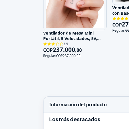
Ventila
con Bas
Velocid
27
COP
Regular:
C
Ventilador de Mesa Mini
Portátil, 5 Velocidades, 5V,
Recargable
3.5
237.000
COP
,
00
Regular:
COP
237.000
,
00
Información del producto
Los más destacados