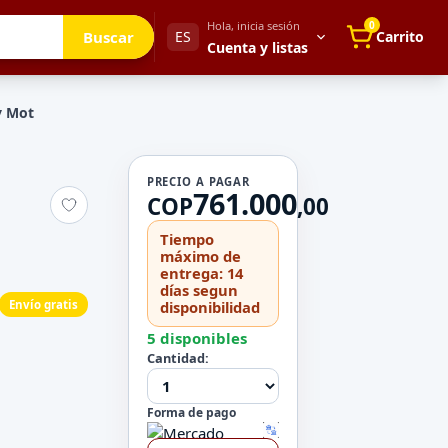
Hola, inicia sesión
0
Buscar
ES
Carrito
Cuenta y listas
y Mot
Tu cuenta
PRECIO A PAGAR
761.000
Mis direcciones
COP
,
00
 para después
Mis pedidos
Tiempo
Métodos de pago
máximo de
entrega: 14
Mi perfil
días segun
Envío gratis
disponibilidad
Configuración
5 disponibles
Cantidad:
Forma de pago