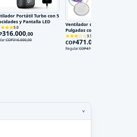
tilador Portátil Turbo con 5
ocidades y Pantalla LED
Ventilador de Pared 14
5.0
Pulgadas con Control Remoto,
316.000
P
,
00
3 Velocidades y 3 Modos, 120V
3.5
471.000
lar:
COP
316.000
,
00
COP
,
00
Regular:
COP
471.000
,
00