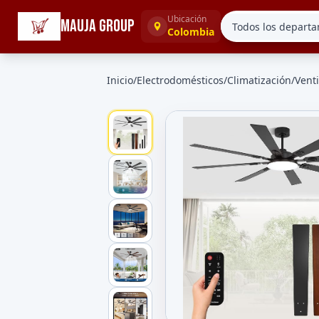
☰
Categorías
Ubicación
MAUJA GROUP
Colombia
Inicio
/
Electrodomésticos
/
Climatización
/
Vent