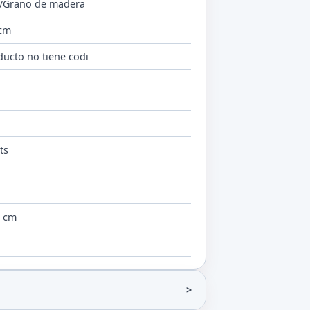
/Grano de madera
 cm
ducto no tiene codi
o
ts
8 cm