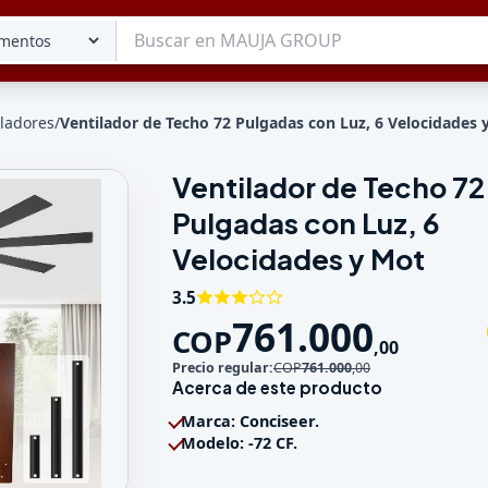
iladores
/
Ventilador de Techo 72 Pulgadas con Luz, 6 Velocidades 
Ventilador de Techo 72
Tu lista
Pulgadas con Luz, 6
Favoritos
Guardados
Velocidades y Mot
3.5
761.000
COP
,
00
Precio regular:
COP
761.000
,
00
Acerca de este producto
Marca: Conciseer.
Modelo: -72 CF.