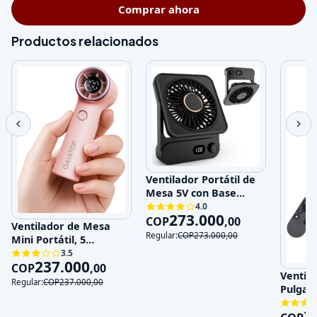
Comprar ahora
Productos relacionados
Ventilador Portátil de
Mesa 5V con Base
Magnética y 100
4.0
273.000
Velocidades
COP
,
00
Ventilador de Mesa
Regular:
COP
273.000
,
00
Mini Portátil, 5
Velocidades, 5V,
3.5
237.000
Recargable
COP
,
00
Ventila
Regular:
COP
237.000
,
00
Pulgad
120V
3