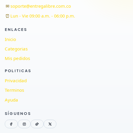
✉
soporte@entregalibre.com.co
⏰
Lun - Vie 09:00 a.m. - 06:00 p.m.
ENLACES
Inicio
Categorias
Mis pedidos
POLITICAS
Privacidad
Terminos
Ayuda
SÍGUENOS