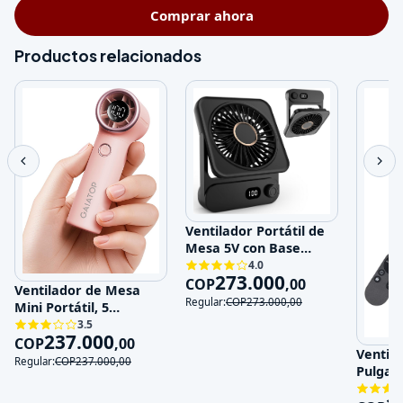
Comprar ahora
Productos relacionados
Ventilador Portátil de
Mesa 5V con Base
Magnética y 100
4.0
273.000
Velocidades
COP
,
00
Ventilador de Mesa
Regular:
COP
273.000
,
00
Mini Portátil, 5
Velocidades, 5V,
3.5
237.000
Recargable
COP
,
00
Ventila
Regular:
COP
237.000
,
00
Pulgad
120V