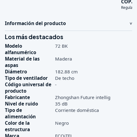
3
COP
Regular:
Información del producto
Los más destacados
Modelo
72 BK
alfanumérico
Material de las
Madera
aspas
Diámetro
182.88 cm
Tipo de ventilador
De techo
Código universal de
-
producto
Fabricante
Zhongshan Future intellig
Nivel de ruido
35 dB
Tipo de
Corriente doméstica
alimentación
Color de la
Negro
estructura
Marca
ECOiTEL