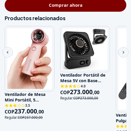
Comprar ahora
Productos relacionados
Ventilador Portátil de
Mesa 5V con Base
Magnética y 100
4.0
273.000
Velocidades
COP
,
00
Ventilador de Mesa
Regular:
COP
273.000
,
00
Mini Portátil, 5
Velocidades, 5V,
3.5
237.000
Recargable
COP
,
00
Ventila
Regular:
COP
237.000
,
00
Pulgad
120V