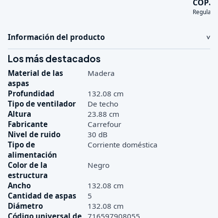
3
COP
Regular:
Información del producto
Los más destacados
Material de las
Madera
aspas
Profundidad
132.08 cm
Tipo de ventilador
De techo
Altura
23.88 cm
Fabricante
Carrefour
Nivel de ruido
30 dB
Tipo de
Corriente doméstica
alimentación
Color de la
Negro
estructura
Ancho
132.08 cm
Cantidad de aspas
5
Diámetro
132.08 cm
Código universal de
716597908055