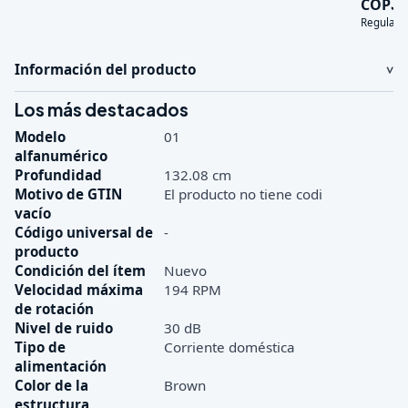
3
COP
Regular:
Información del producto
Los más destacados
Modelo
01
alfanumérico
Profundidad
132.08 cm
Motivo de GTIN
El producto no tiene codi
vacío
Código universal de
-
producto
Condición del ítem
Nuevo
Velocidad máxima
194 RPM
de rotación
Nivel de ruido
30 dB
Tipo de
Corriente doméstica
alimentación
Color de la
Brown
estructura