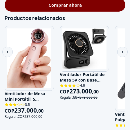
Comprar ahora
Productos relacionados
Ventilador Portátil de
Mesa 5V con Base
Magnética y 100
4.0
273.000
Velocidades
COP
,
00
Ventilador de Mesa
Regular:
COP
273.000
,
00
Mini Portátil, 5
Velocidades, 5V,
3.5
237.000
Recargable
COP
,
00
Ventila
Regular:
COP
237.000
,
00
Pulgad
120V