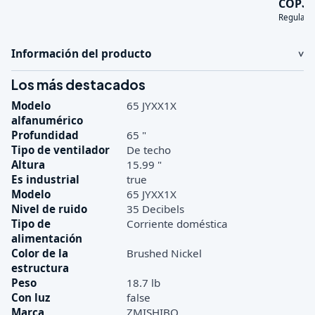
3
COP
Regular:
Información del producto
Los más destacados
Modelo
65 JYXX1X
alfanumérico
Profundidad
65 "
Tipo de ventilador
De techo
Altura
15.99 "
Es industrial
true
Modelo
65 JYXX1X
Nivel de ruido
35 Decibels
Tipo de
Corriente doméstica
alimentación
Color de la
Brushed Nickel
estructura
Peso
18.7 lb
Con luz
false
Marca
ZMISHIBO