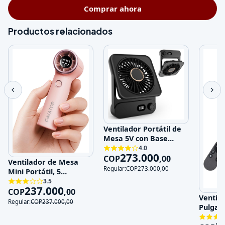
Comprar ahora
Productos relacionados
Ventilador Portátil de
Mesa 5V con Base
Magnética y 100
4.0
273.000
Velocidades
COP
,
00
Ventilador de Mesa
Regular:
COP
273.000
,
00
Mini Portátil, 5
Velocidades, 5V,
3.5
237.000
Recargable
COP
,
00
Ventila
Regular:
COP
237.000
,
00
Pulgad
120V