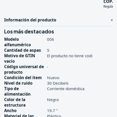
3
COP
Regular:
Información del producto
Los más destacados
Modelo
006
alfanumérico
Cantidad de aspas
5
Motivo de GTIN
El producto no tiene codi
vacío
Código universal de
-
producto
Condición del ítem
Nuevo
Nivel de ruido
30 Decibels
Tipo de
Corriente doméstica
alimentación
Color de la
Negro
estructura
Ancho
19.7 "
Material de las
Plástico