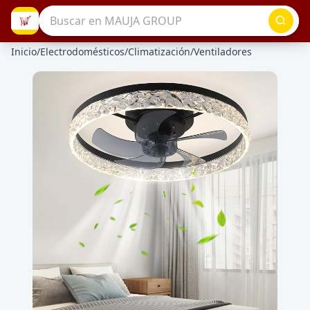
Inicio
/
Electrodomésticos
/
Climatización
/
Ventiladores