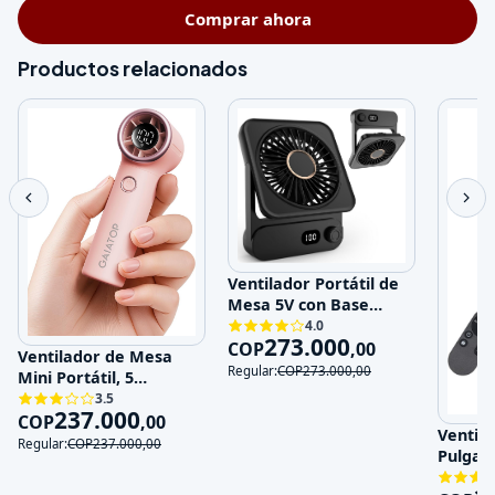
Comprar ahora
Productos relacionados
Ventilador Portátil de
Mesa 5V con Base
Magnética y 100
4.0
273.000
Velocidades
COP
,
00
Ventilador de Mesa
Regular:
COP
273.000
,
00
Mini Portátil, 5
Velocidades, 5V,
3.5
237.000
Recargable
COP
,
00
Ventila
Regular:
COP
237.000
,
00
Pulgad
120V