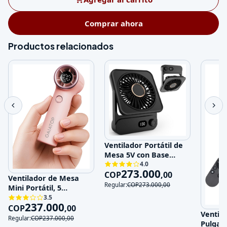
Comprar ahora
Productos relacionados
Ventilador Portátil de
Mesa 5V con Base
Magnética y 100
4.0
273.000
Velocidades
COP
,
00
Ventilador de Mesa
Regular:
COP
273.000
,
00
Mini Portátil, 5
Velocidades, 5V,
3.5
237.000
Recargable
COP
,
00
Ventila
Regular:
COP
237.000
,
00
Pulgad