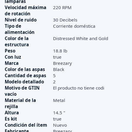
lámparas
Velocidad máxima
220 RPM
de rotación
Nivel de ruido
30 Decibels
Tipo de
Corriente doméstica
alimentación
Color de la
Distressed White and Gold
estructura
Peso
18.8 lb
Con luz
true
Marca
Breezary
Color de las aspas
Black
Cantidad de aspas
5
Modelo detallado
2
Motivo de GTIN
El producto no tiene codi
vacío
Material de la
Metal
rejilla
Altura
14.5 "
Es kit
true
Condición del ítem
Nuevo
Fabricante
Breezary