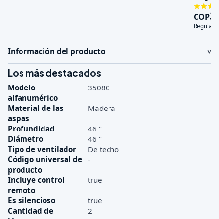
120V
3
COP
Regular:
Información del producto
Los más destacados
Modelo
35080
alfanumérico
Material de las
Madera
aspas
Profundidad
46 "
Diámetro
46 "
Tipo de ventilador
De techo
Código universal de
-
producto
Incluye control
true
remoto
Es silencioso
true
Cantidad de
2