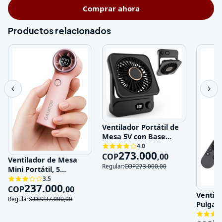
Comprar ahora
Productos relacionados
Ventilador Portátil de
Mesa 5V con Base
Magnética y 100
4.0
273.000
Velocidades
COP
,
00
Ventilador de Mesa
Regular:
COP
273.000
,
00
Mini Portátil, 5
Velocidades, 5V,
3.5
237.000
Recargable
COP
,
00
Ventila
Regular:
COP
237.000
,
00
Pulgad
120V