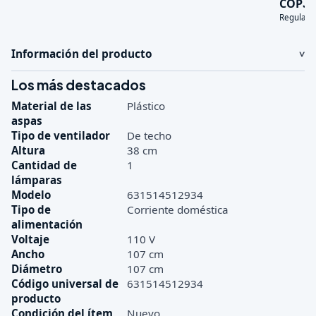
3
COP
Regular:
Información del producto
Los más destacados
Material de las
Plástico
aspas
Tipo de ventilador
De techo
Altura
38 cm
Cantidad de
1
lámparas
Modelo
631514512934
Tipo de
Corriente doméstica
alimentación
Voltaje
110 V
Ancho
107 cm
Diámetro
107 cm
Código universal de
631514512934
producto
Condición del ítem
Nuevo