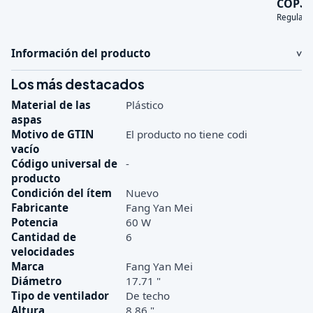
3
COP
Regular:
Información del producto
Los más destacados
Material de las
Plástico
aspas
Motivo de GTIN
El producto no tiene codi
vacío
Código universal de
-
producto
Condición del ítem
Nuevo
Fabricante
Fang Yan Mei
Potencia
60 W
Cantidad de
6
velocidades
Marca
Fang Yan Mei
Diámetro
17.71 "
Tipo de ventilador
De techo
Altura
8.86 "