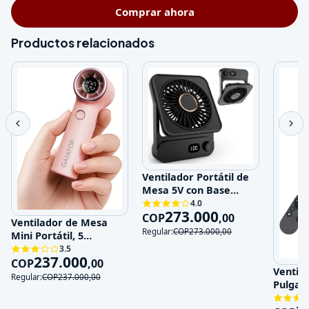
Comprar ahora
Productos relacionados
Ventilador Portátil de
Mesa 5V con Base
Magnética y 100
4.0
273.000
Velocidades
COP
,
00
Ventilador de Mesa
Regular:
COP
273.000
,
00
Mini Portátil, 5
Velocidades, 5V,
3.5
237.000
Recargable
COP
,
00
Ventila
Regular:
COP
237.000
,
00
Pulgad
120V