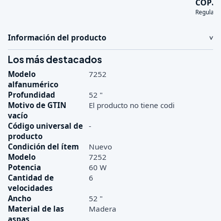
3
COP
Regular:
Información del producto
Los más destacados
Modelo
7252
alfanumérico
Profundidad
52 "
Motivo de GTIN
El producto no tiene codi
vacío
Código universal de
-
producto
Condición del ítem
Nuevo
Modelo
7252
Potencia
60 W
Cantidad de
6
velocidades
Ancho
52 "
Material de las
Madera
aspas