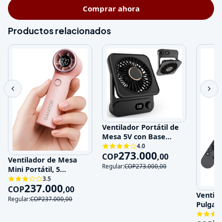
Comprar ahora
Productos relacionados
Ventilador Portátil de
Mesa 5V con Base
Magnética y 100
4.0
273.000
Velocidades
COP
,
00
Ventilador de Mesa
Regular:
COP
273.000
,
00
Mini Portátil, 5
Velocidades, 5V,
3.5
237.000
Recargable
COP
,
00
Ventila
Regular:
COP
237.000
,
00
Pulgad
120V