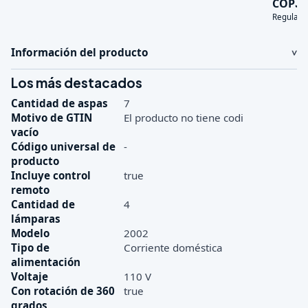
3
COP
Regular:
Información del producto
Los más destacados
Cantidad de aspas
7
Motivo de GTIN
El producto no tiene codi
vacío
Código universal de
-
producto
Incluye control
true
remoto
Cantidad de
4
lámparas
Modelo
2002
Tipo de
Corriente doméstica
alimentación
Voltaje
110 V
Con rotación de 360
true
grados