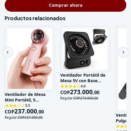
Comprar ahora
Productos relacionados
Ventilador Portátil de
Mesa 5V con Base
Magnética y 100
4.0
273.000
Velocidades
COP
,
00
Ventilador de Mesa
Regular:
COP
273.000
,
00
Mini Portátil, 5
Velocidades, 5V,
3.5
237.000
Recargable
COP
,
00
Ventila
Regular:
COP
237.000
,
00
Pulgad
120V