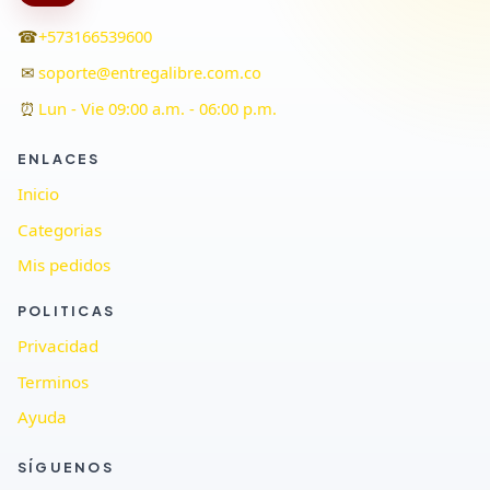
☎
+573166539600
✉
soporte@entregalibre.com.co
⏰
Lun - Vie 09:00 a.m. - 06:00 p.m.
ENLACES
Inicio
Categorias
Mis pedidos
POLITICAS
Privacidad
Terminos
Ayuda
SÍGUENOS