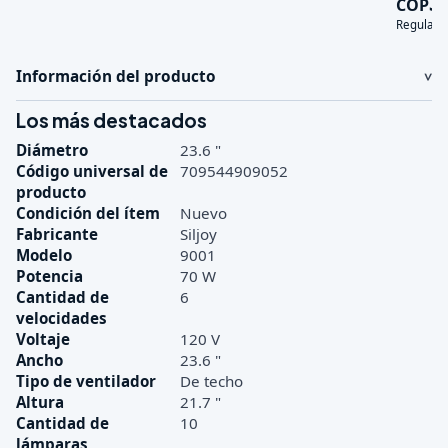
3
COP
Regular:
Información del producto
Los más destacados
Diámetro
23.6 "
Código universal de
709544909052
producto
Condición del ítem
Nuevo
Fabricante
Siljoy
Modelo
9001
Potencia
70 W
Cantidad de
6
velocidades
Voltaje
120 V
Ancho
23.6 "
Tipo de ventilador
De techo
Altura
21.7 "
Cantidad de
10
lámparas