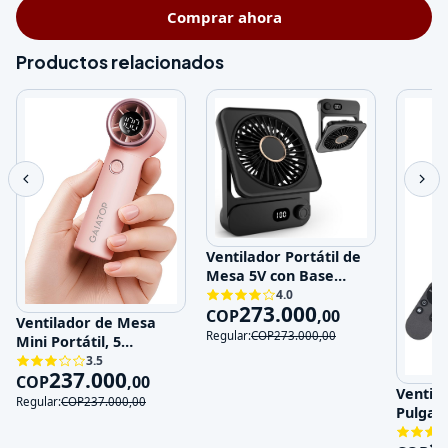
Comprar ahora
Productos relacionados
Ventilador Portátil de
Mesa 5V con Base
Magnética y 100
4.0
273.000
Velocidades
COP
,
00
Ventilador de Mesa
Regular:
COP
273.000
,
00
Mini Portátil, 5
Velocidades, 5V,
3.5
237.000
Recargable
COP
,
00
Ventila
Regular:
COP
237.000
,
00
Pulgad
120V