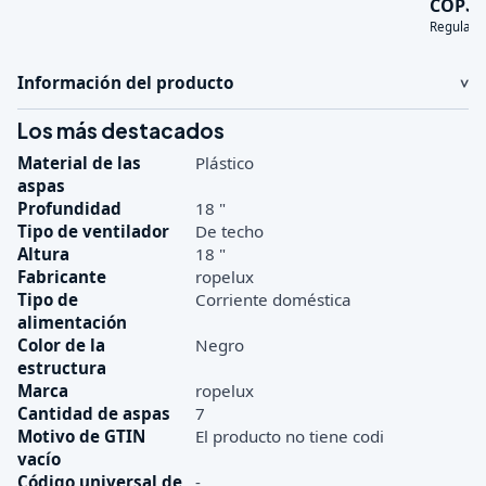
3
COP
Regular:
Información del producto
Los más destacados
Material de las
Plástico
aspas
Profundidad
18 "
Tipo de ventilador
De techo
Altura
18 "
Fabricante
ropelux
Tipo de
Corriente doméstica
alimentación
Color de la
Negro
estructura
Marca
ropelux
Cantidad de aspas
7
Motivo de GTIN
El producto no tiene codi
vacío
Código universal de
-