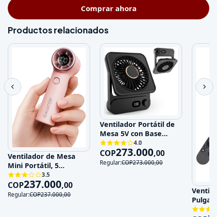
Comprar ahora
Productos relacionados
Ventilador Portátil de
Mesa 5V con Base
Magnética y 100
4.0
273.000
Velocidades
COP
,
00
Ventilador de Mesa
Regular:
COP
273.000
,
00
Mini Portátil, 5
Velocidades, 5V,
3.5
237.000
Recargable
COP
,
00
Ventila
Regular:
COP
237.000
,
00
Pulgad
120V