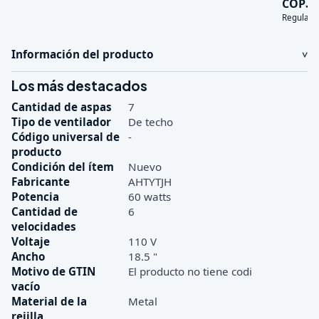
3
COP
Regular:
Información del producto
Los más destacados
Cantidad de aspas
7
Tipo de ventilador
De techo
Código universal de
-
producto
Condición del ítem
Nuevo
Fabricante
AHTYTJH
Potencia
60 watts
Cantidad de
6
velocidades
Voltaje
110 V
Ancho
18.5 "
Motivo de GTIN
El producto no tiene codi
vacío
Material de la
Metal
rejilla