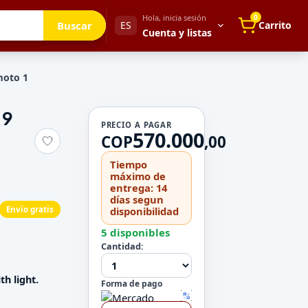
Hola, inicia sesión
0
Buscar
ES
Carrito
Cuenta y listas
moto 1
.9
Tu cuenta
PRECIO A PAGAR
570.000
Mis direcciones
COP
,
00
 para después
Mis pedidos
Tiempo
Métodos de pago
máximo de
entrega: 14
Mi perfil
días segun
Envío gratis
disponibilidad
Configuración
5 disponibles
Cantidad:
h light.
Forma de pago