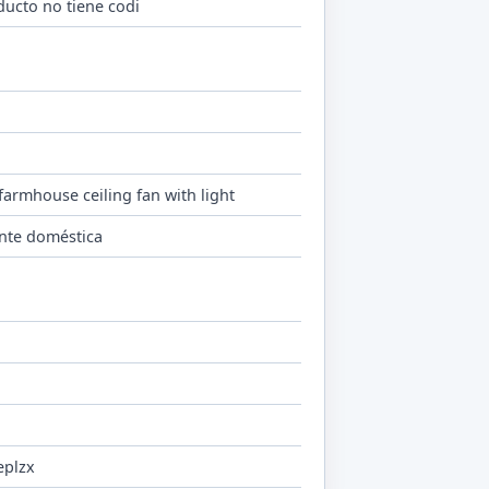
ducto no tiene codi
o
 farmhouse ceiling fan with light
nte doméstica
eplzx