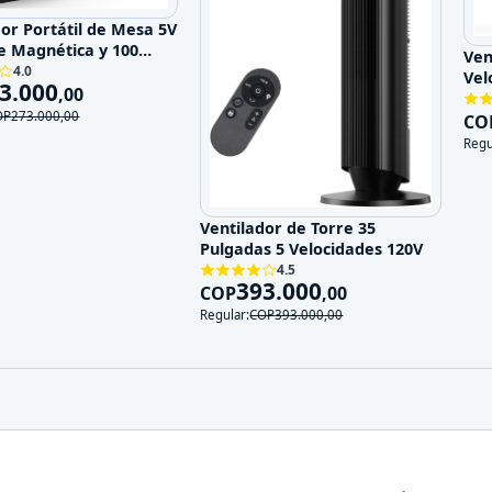
dor Portátil de Mesa 5V
e Magnética y 100
Ven
ades
4.0
Vel
3.000
,
00
OP
273.000
,
00
CO
Regu
Ventilador de Torre 35
Pulgadas 5 Velocidades 120V
4.5
393.000
COP
,
00
Regular:
COP
393.000
,
00