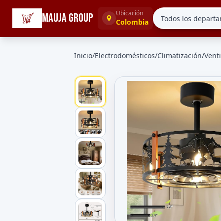
☰
Categorías
Ubicación
MAUJA GROUP
Colombia
Inicio
/
Electrodomésticos
/
Climatización
/
Vent