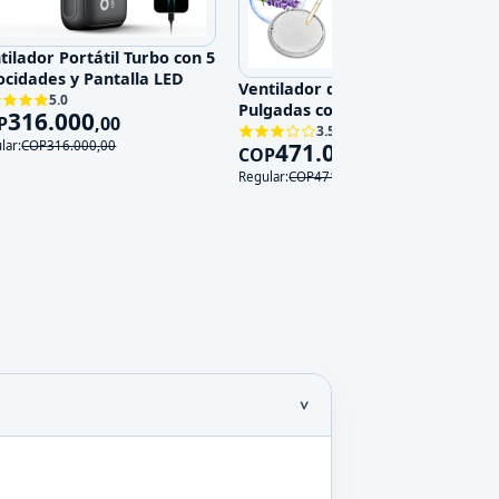
tilador Portátil Turbo con 5
ocidades y Pantalla LED
Ventilador de Pared 14
5.0
Pulgadas con Control Remoto,
316.000
P
,
00
3 Velocidades y 3 Modos, 120V
3.5
471.000
lar:
COP
316.000
,
00
COP
,
00
Regular:
COP
471.000
,
00