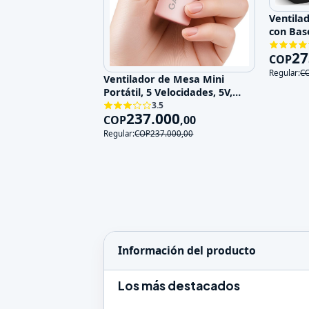
Ventila
con Bas
Velocid
27
COP
Regular:
C
Ventilador de Mesa Mini
Portátil, 5 Velocidades, 5V,
Recargable
3.5
237.000
COP
,
00
Regular:
COP
237.000
,
00
Información del producto
Los más destacados