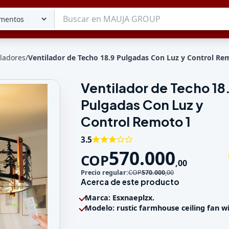
iladores
/
Ventilador de Techo 18.9 Pulgadas Con Luz y Control Re
Ventilador de Techo 18
Tu lista
Pulgadas Con Luz y
Favoritos
Guardados
Control Remoto 1
3.5
570.000
COP
,
00
Precio regular:
COP
570.000
,
00
Acerca de este producto
Marca: Esxnaeplzx.
Modelo: rustic farmhouse ceiling fan wit