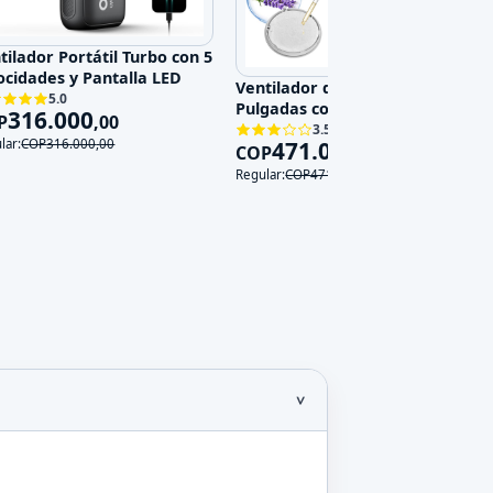
tilador Portátil Turbo con 5
ocidades y Pantalla LED
Ventilador de Pared 14
5.0
Pulgadas con Control Remoto,
316.000
P
,
00
3 Velocidades y 3 Modos, 120V
3.5
471.000
lar:
COP
316.000
,
00
COP
,
00
Regular:
COP
471.000
,
00