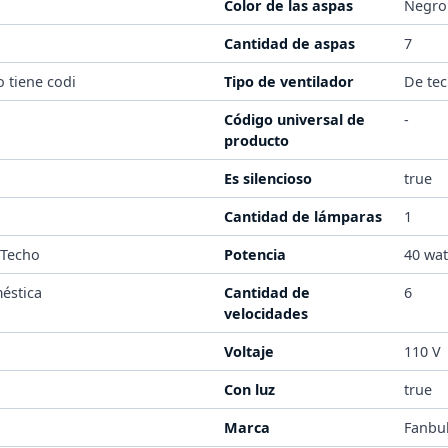
Color de las aspas
Negro
Cantidad de aspas
7
o tiene codi
Tipo de ventilador
De te
Código universal de
-
producto
Es silencioso
true
Cantidad de lámparas
1
 Techo
Potencia
40 wat
éstica
Cantidad de
6
velocidades
Voltaje
110 V
Con luz
true
Marca
Fanbu