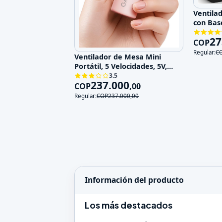
Ventila
con Bas
Velocid
27
COP
Regular:
C
Ventilador de Mesa Mini
Portátil, 5 Velocidades, 5V,
Recargable
3.5
237.000
COP
,
00
Regular:
COP
237.000
,
00
Información del producto
Los más destacados