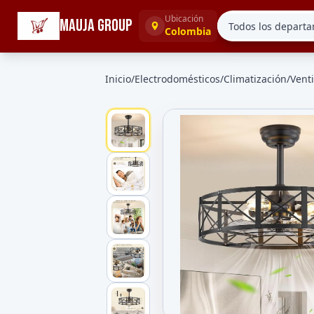
☰
Categorías
Ubicación
MAUJA GROUP
Colombia
Inicio
/
Electrodomésticos
/
Climatización
/
Vent