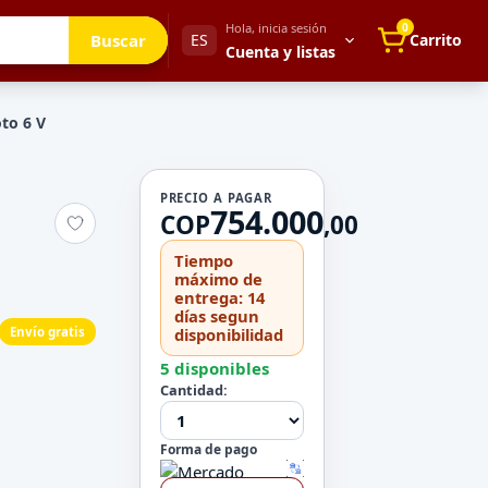
Hola, inicia sesión
0
Buscar
ES
Carrito
Cuenta y listas
to 6 V
Tu cuenta
PRECIO A PAGAR
754.000
Mis direcciones
COP
,
00
 para después
Mis pedidos
Tiempo
Métodos de pago
máximo de
entrega: 14
Mi perfil
días segun
Envío gratis
disponibilidad
Configuración
5 disponibles
Cantidad:
Forma de pago