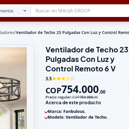
iladores
/
Ventilador de Techo 23 Pulgadas Con Luz y Control Remo
Ventilador de Techo 23
Tu lista
Pulgadas Con Luz y
Favoritos
Guardados
Control Remoto 6 V
3.5
754.000
COP
,
00
Precio regular:
COP
754.000
,
00
Acerca de este producto
Marca: Fanbulous.
Modelo: Ventilador de Techo.