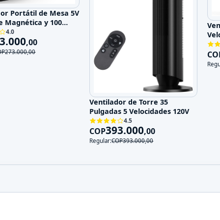
dor Portátil de Mesa 5V
e Magnética y 100
Ven
ades
4.0
Vel
3.000
,
00
OP
273.000
,
00
CO
Regu
Ventilador de Torre 35
Pulgadas 5 Velocidades 120V
4.5
393.000
COP
,
00
Regular:
COP
393.000
,
00