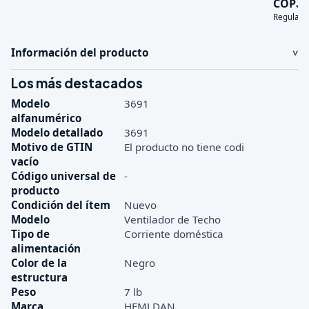
3
COP
Regular:
Información del producto
Los más destacados
Modelo
3691
alfanumérico
Modelo detallado
3691
Motivo de GTIN
El producto no tiene codi
vacío
Código universal de
-
producto
Condición del ítem
Nuevo
Modelo
Ventilador de Techo
Tipo de
Corriente doméstica
alimentación
Color de la
Negro
estructura
Peso
7 lb
Marca
HEMLDAN