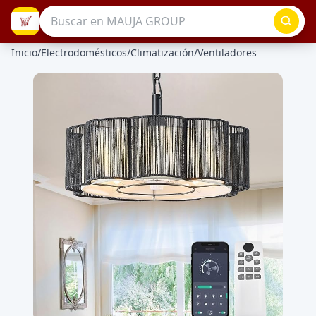
Inicio
/
Electrodomésticos
/
Climatización
/
Ventiladores