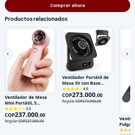
Comprar ahora
Productos relacionados
Ventilador Portátil de
Mesa 5V con Base
Magnética y 100
4.0
273.000
Velocidades
COP
,
00
Ventilador de Mesa
Regular:
COP
273.000
,
00
Mini Portátil, 5
Velocidades, 5V,
3.5
237.000
Recargable
COP
,
00
Ventila
Regular:
COP
237.000
,
00
Pulgad
120V