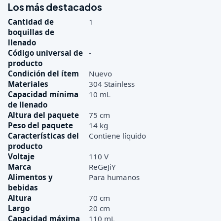
Los más destacados
Cantidad de
1
boquillas de
llenado
Código universal de
-
producto
Condición del ítem
Nuevo
Materiales
304 Stainless
Capacidad mínima
10 mL
de llenado
Altura del paquete
75 cm
Peso del paquete
14 kg
Características del
Contiene líquido
producto
Voltaje
110 V
Marca
ReGeJiY
Alimentos y
Para humanos
bebidas
Altura
70 cm
Largo
20 cm
Capacidad máxima
110 mL