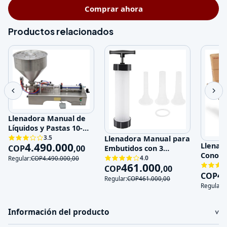
Comprar ahora
Productos relacionados
Llenadora Manual de
Líquidos y Pastas 10-
100ml Acero Inoxida
3.5
Llenadora Manual para
4.490.000
Llenad
COP
,
00
Embutidos con 3
Conos p
Boquillas de Acero Ino
4.0
Regular:
COP
4.490.000
,
00
Eficien
461.000
COP
,
00
4
COP
Regular:
COP
461.000
,
00
Regular:
Información del producto