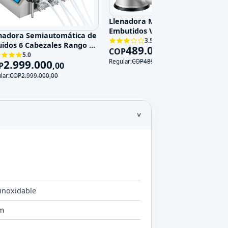
Llenadora Manual de
Embutidos Vertical con 4 Tubos
nadora Semiautomática de
y Capacid
3.5
uidos 6 Cabezales Rango 1-
489.000
COP
,
00
m
5.0
Regular:
COP
489.000
,
00
2.999.000
P
,
00
lar:
COP
2.999.000
,
00
inoxidable
cm