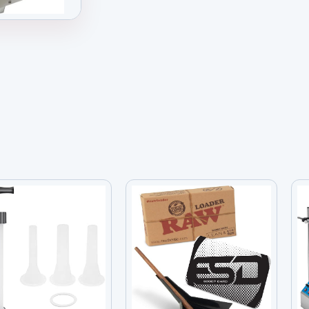
e, 1oz-11lb Liquid Filling Machine, 1.32