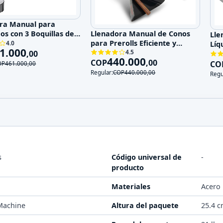
ra Manual para
Llenadora Manual de Conos
os con 3 Boquillas de
Lle
para Prerolls Eficiente y
no
4.0
Líq
1.000
Rápida
4.5
,
00
50
440.000
COP
,
00
CO
OP
461.000
,
00
Regular:
COP
440.000
,
00
Regu
s
Código universal de
-
producto
Materiales
Acero 
 Machine
Altura del paquete
25.4 