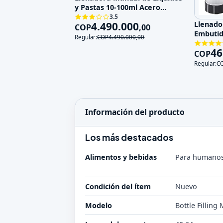
y Pastas 10-100ml Acero
Inoxida
3.5
4.490.000
Llenado
COP
,
00
Embutid
Regular:
COP
4.490.000
,
00
Acero I
46
COP
Regular:
C
Información del producto
Los más destacados
Alimentos y bebidas
Para humano
Condición del ítem
Nuevo
Modelo
Bottle Filling