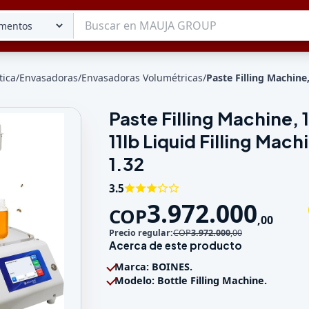
tica
/
Envasadoras
/
Envasadoras Volumétricas
/
Paste Filling Machine,
Paste Filling Machine, 
Tu lista
11lb Liquid Filling Mach
Favoritos
Guardados
1.32
3.5
3.972.000
COP
,
00
Precio regular:
COP
3.972.000
,
00
Acerca de este producto
Marca: BOINES.
Modelo: Bottle Filling Machine.