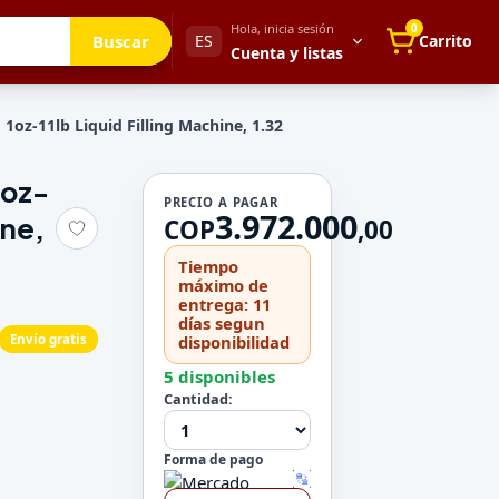
Hola, inicia sesión
0
Buscar
ES
Carrito
Cuenta y listas
 1oz-11lb Liquid Filling Machine, 1.32
1oz-
Tu cuenta
PRECIO A PAGAR
3.972.000
ine,
Mis direcciones
COP
,
00
 para después
Mis pedidos
Tiempo
Métodos de pago
máximo de
entrega: 11
Mi perfil
días segun
Envío gratis
disponibilidad
Configuración
5 disponibles
Cantidad:
Forma de pago