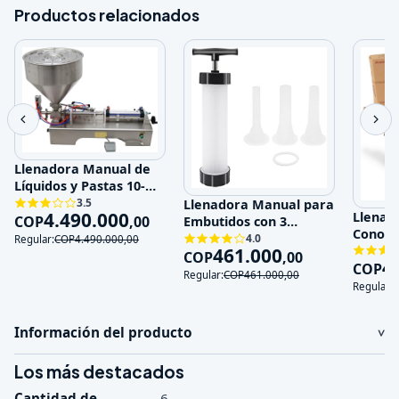
Productos relacionados
Llenadora Manual de
Líquidos y Pastas 10-
100ml Acero Inoxida
3.5
Llenadora Manual para
4.490.000
Llenad
COP
,
00
Embutidos con 3
Conos p
Boquillas de Acero Ino
4.0
Regular:
COP
4.490.000
,
00
Eficien
461.000
COP
,
00
4
COP
Regular:
COP
461.000
,
00
Regular:
Información del producto
Los más destacados
Cantidad de
6