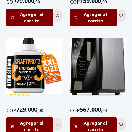
79.000
159.000
COP
COP
,
00
,
00
Agregar al
Agregar al
carrito
carrito
Pegamento líquido para
Gabinete PC Zalman S4 Mid
impresión 3D 1.75 oz
Tower ATX con 2
KRAFTPROTZ
Ventiladores 120mm
729.000
567.000
COP
COP
,
00
,
00
Agregar al
Agregar al
carrito
carrito