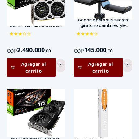
MSI GeForce GTX 1660
Soporte para auriculares
SUPER Ventus XS OC 6GB
giratorio 6amLifestyle
GDDR6
aluminio negro
2.490.000
145.000
COP
COP
,
00
,
00
Agregar al
Agregar al
carrito
carrito
Tarjeta de Video Gigabyte
Limpiador de fibra óptica