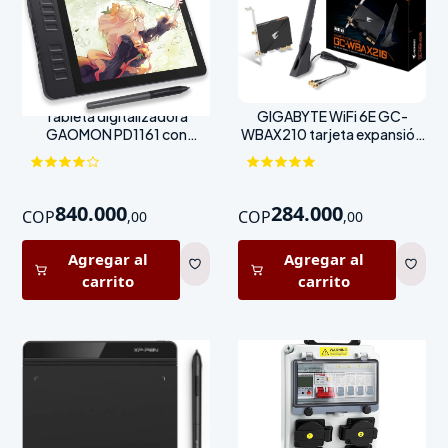
Tableta digitalizadora
GIGABYTE WiFi 6E GC-
GAOMON PD1161 con
WBAX210 tarjeta expansión
pantalla 11.6"
PCIe
840.000
284.000
COP
COP
,
00
,
00
Agregar al
Agregar al
carrito
carrito