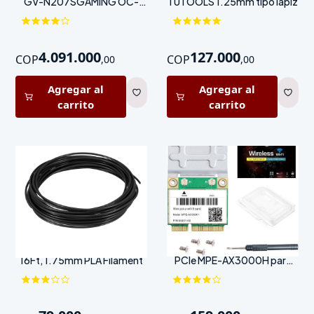
GV-N207SGAMING OC-
TUTOOLS 1.25mm tipo lápiz
8GD RTX 2070 Super 8GB
4.091.000
127.000
COP
COP
,
00
,
00
Agregar al
Agregar al
carrito
carrito
uxcell 3D Pen Filament Refills,
Tarjeta WiFi 6 Dual-Band Mini
16Ft, 1.75mm PLA Filament
PCIe MPE-AX3000H para
Laptop