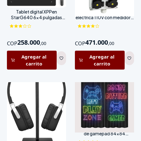
Tablet digital XPPen
Caja de distribución
StarG640 6x4 pulgadas
eléctrica 110V con medidor y
con lápiz sin batería
4 salidas
258.000
471.000
COP
COP
,
00
,
00
Agregar al
Agregar al
carrito
carrito
Soporte para Auriculares
Cortinas Gamer con diseño
New Bee Negro
de gamepad 84x84
pulgadas pack 2