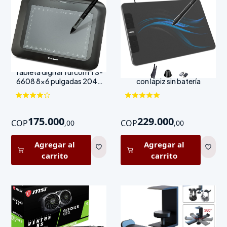
Tableta digital Turcom TS-
Tableta gráfica VEIKK VK640
6608 8x6 pulgadas 2048
con lápiz sin batería
niveles presión
175.000
229.000
COP
COP
,
00
,
00
Agregar al
Agregar al
carrito
carrito