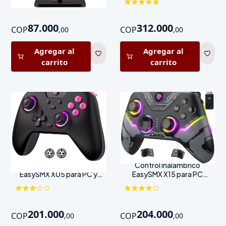
87.000
312.000
COP
COP
,
00
,
00
Agregar al
Agregar al
carrito
carrito
Control inalámbrico
Control inalámbrico
EasySMX X05 para PC y
EasySMX X15 para PC
consolas
gaming
201.000
204.000
COP
COP
,
00
,
00