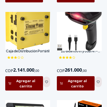
Southwire Mini X-Treme Box
NETUM Lector de Códigos
Caja de Distribución Portátil
2D Bluetooth y USB NT-
1228BL
2.141.000
261.000
COP
COP
,
00
,
00
Agregar al
Agregar al
carrito
carrito