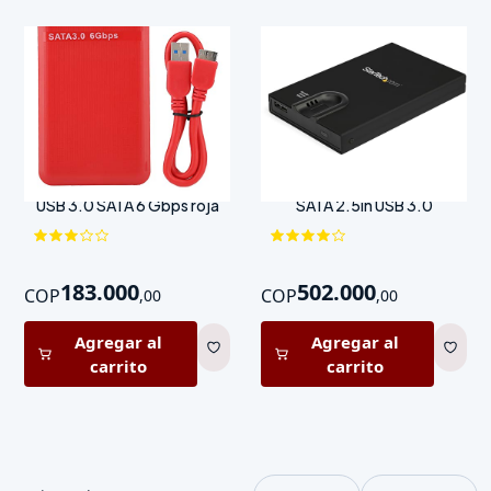
Caja externa Qiilu 2.5 pulg
Caja externa biométrica
USB 3.0 SATA 6 Gbps roja
SATA 2.5in USB 3.0
183.000
502.000
COP
COP
,
00
,
00
Agregar al
Agregar al
carrito
carrito