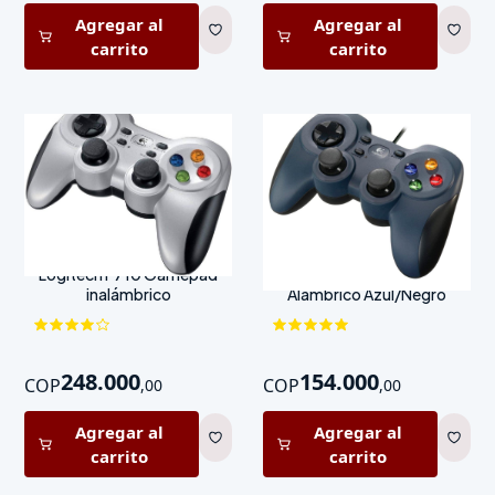
Agregar al
Agregar al
carrito
carrito
Logitech F710 Gamepad
Logitech G F310 Gamepad
inalámbrico
Alámbrico Azul/Negro
248.000
154.000
COP
COP
,
00
,
00
Agregar al
Agregar al
carrito
carrito