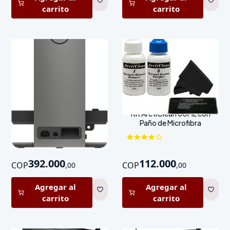
carrito
carrito
Soporte para CPU Dell
Kit ArctiClean 60ML con
OSS17 Desk Stand
Paño de Microfibra
Negro/Gris
392.000
112.000
COP
COP
,
00
,
00
Agregar al
Agregar al
carrito
carrito