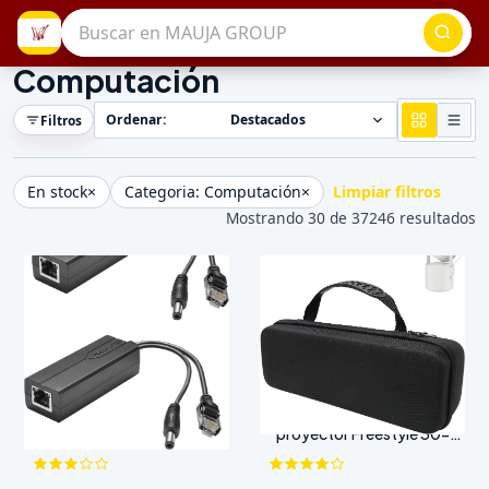
Computación
Ordenar:
Destacados
Filtros
En stock
×
Categoria: Computación
×
Limpiar filtros
Mostrando
30
de
37246
resultados
Adaptador Splitter PoE
Estuche rígido portátil para
Activo 48V a 12V 2 Pack
proyector Freestyle 30-
100in