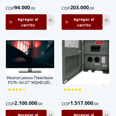
94.000
203.000
COP
COP
,
00
,
00
Agregar al
Agregar al
carrito
carrito
Monitor Lenovo ThinkVision
Conector de alimentación
P27h-30 27" WQHD LED -
RV 80 Amps 120/240V gris
Negro
2.100.000
1.517.000
COP
COP
,
00
,
00
Agregar al
Agregar al