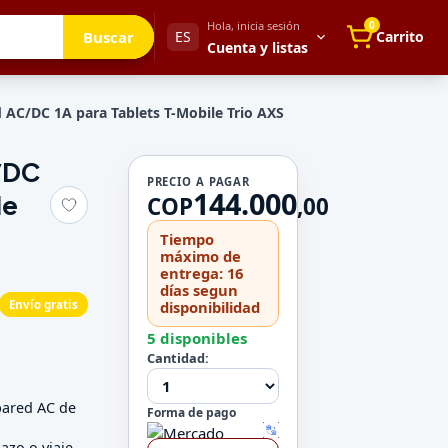
Hola, inicia sesión
0
Buscar
ES
Carrito
Cuenta y listas
 AC/DC 1A para Tablets T-Mobile Trio AXS
/DC
Tu cuenta
PRECIO A PAGAR
144.000
le
Mis direcciones
COP
,
00
 para después
Mis pedidos
Tiempo
Métodos de pago
máximo de
entrega: 16
Mi perfil
días segun
Envío gratis
disponibilidad
Configuración
5 disponibles
Cantidad:
pared AC de
Forma de pago
azo o viaje