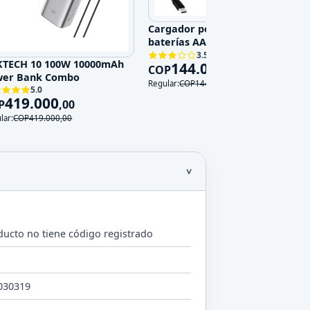
Cargador portátil VOLT para
baterías AA con USB-C
3.5
KTECH 10 100W 10000mAh
144.000
COP
,
00
wer Bank Combo
Regular:
COP
144.000
,
00
5.0
419.000
P
,
00
lar:
COP
419.000
,
00
ducto no tiene código registrado
o
030319