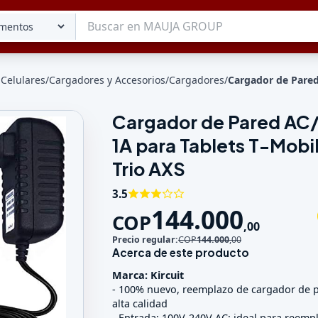
 Celulares
/
Cargadores y Accesorios
/
Cargadores
/
Cargador de Pared
Cargador de Pared AC
Tu lista
1A para Tablets T-Mobi
Favoritos
Guardados
Trio AXS
3.5
144.000
COP
,
00
Precio regular:
COP
144.000
,
00
Acerca de este producto
Marca: Kircuit
- 100% nuevo, reemplazo de cargador de 
alta calidad
- Entrada: 100V-240V AC; ideal para reempl