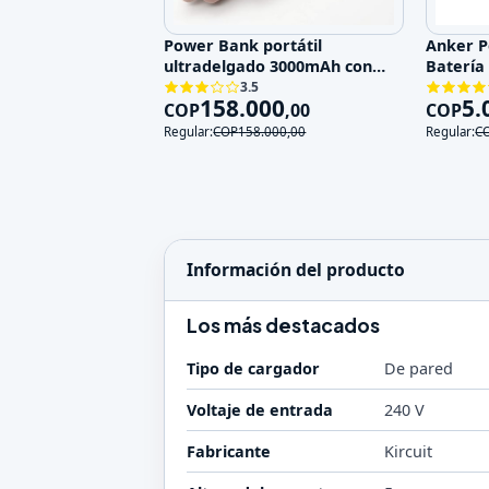
Power Bank portátil
Anker 
ultradelgado 3000mAh con
Batería
doble puerto USB
2048Wh
3.5
158.000
5.
COP
,
00
COP
Regular:
COP
158.000
,
00
Regular:
C
Información del producto
Los más destacados
Tipo de cargador
De pared
Voltaje de entrada
240 V
Fabricante
Kircuit