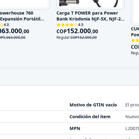
Powerhouse 760
Carga T POWER para Power
 Expansión Portátil
Bank Krisdonia NJF-5X, NJF-2,
NJF-6X, NJF-3X
4.0
4.5
CU
063.000
152.000
,
00
COP
,
00
Po
OP
5.063.000
,
00
Regular:
COP
152.000
,
00
CO
Regu
Motivo de GTIN vacío
El pro
Condición del ítem
Nuev
MPN
L2007