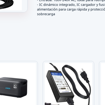
- IC dinámico integrado, IC cargador y fus
alimentación para carga rápida y protecci
sobrecarga
C/DC 1A para Tablets T-Mobile Trio AXS