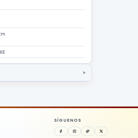
b
 cm
IE
SÍGUENOS