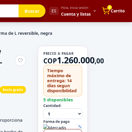
Hola, inicia sesión
0
Buscar
ES
Carrito
Cuenta y listas
rma de L reversible, negra
e
Tu cuenta
PRECIO A PAGAR
1.260.000
L
Mis direcciones
COP
,
00
 para después
Mis pedidos
Tiempo
Métodos de pago
máximo de
entrega: 14
Mi perfil
días segun
Envío gratis
disponibilidad
Configuración
5 disponibles
Cantidad:
proporciona
Forma de pago
ble hecho de