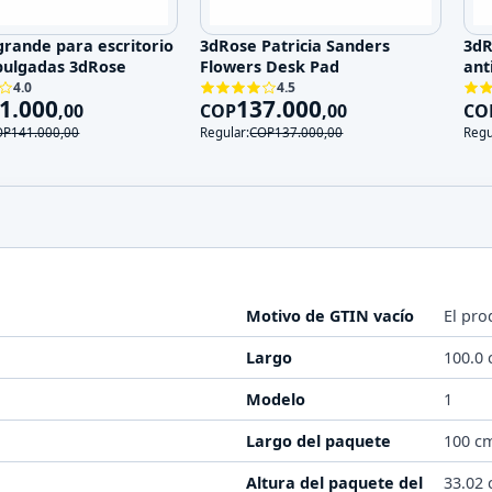
grande para escritorio
3dRose Patricia Sanders
3dR
 pulgadas 3dRose
Flowers Desk Pad
ant
4.0
4.5
1.000
137.000
,
00
COP
,
00
CO
OP
141.000
,
00
Regular:
COP
137.000
,
00
Regu
Motivo de GTIN vacío
El pro
Largo
100.0
Modelo
1
Largo del paquete
100 c
Altura del paquete del
33.02