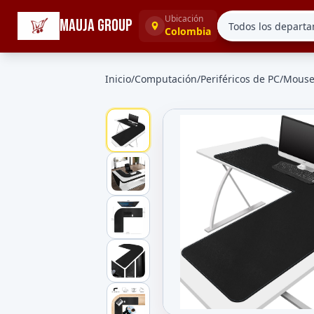
☰
Categorías
Ubicación
MAUJA GROUP
Colombia
Inicio
/
Computación
/
Periféricos de PC
/
Mouse