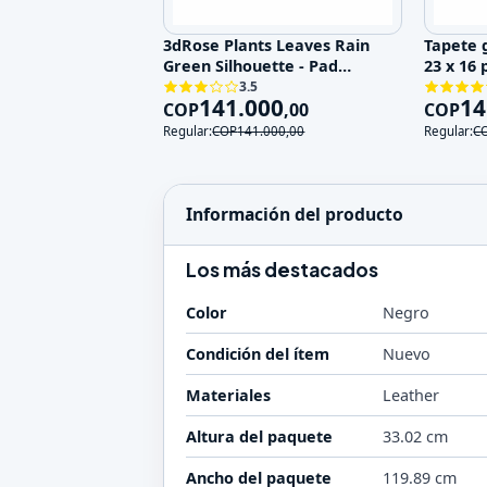
3dRose Plants Leaves Rain
Tapete 
Green Silhouette - Pad
23 x 16
Escritorio L
3.5
141.000
14
COP
,
00
COP
Regular:
COP
141.000
,
00
Regular:
C
Información del producto
Los más destacados
Color
Negro
Condición del ítem
Nuevo
Materiales
Leather
Altura del paquete
33.02 cm
Ancho del paquete
119.89 cm