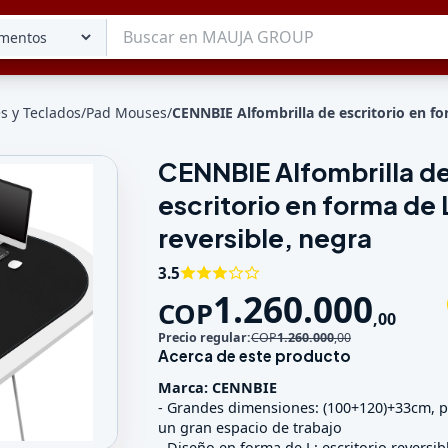
s y Teclados
/
Pad Mouses
/
CENNBIE Alfombrilla de escritorio en fo
CENNBIE Alfombrilla d
Tu lista
escritorio en forma de 
Favoritos
Guardados
reversible, negra
3.5
1.260.000
COP
,
00
Precio regular:
COP
1.260.000
,
00
Acerca de este producto
Marca: CENNBIE
- Grandes dimensiones: (100+120)+33cm, 
un gran espacio de trabajo
- Diseño en forma de L: escritorio reversi