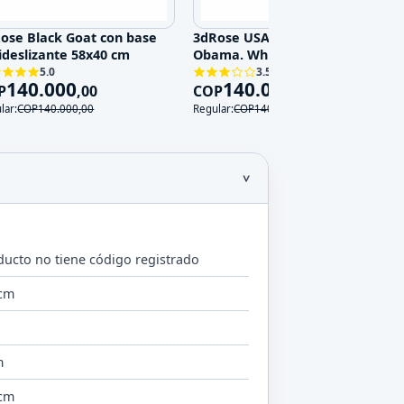
ose Black Goat con base
3dRose USA President Barack
ideslizante 58x40 cm
Obama. White House. - Pad de
escritorio
5.0
3.5
140.000
140.000
P
,
00
COP
,
00
lar:
COP
140.000
,
00
Regular:
COP
140.000
,
00
ducto no tiene código registrado
 cm
m
 cm