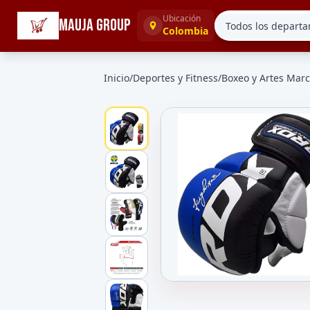
☰
Categorías
Ubicación
MAUJA GROUP
Colombia
Inicio
/
Deportes y Fitness
/
Boxeo y Artes Marc
Galeria de Guantes de Artes Ma