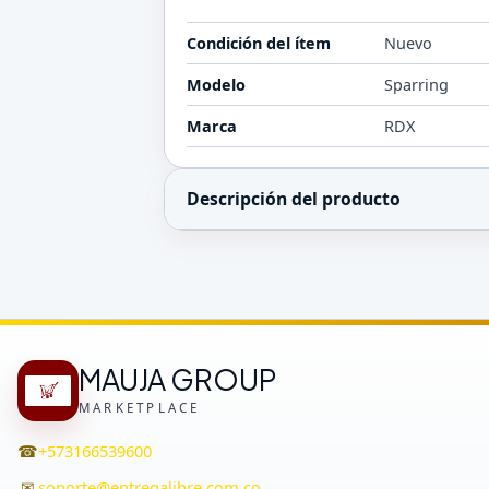
Condición del ítem
Nuevo
Modelo
Sparring
Marca
RDX
Descripción del producto
MAUJA GROUP
MARKETPLACE
☎
+573166539600
✉
soporte@entregalibre.com.co