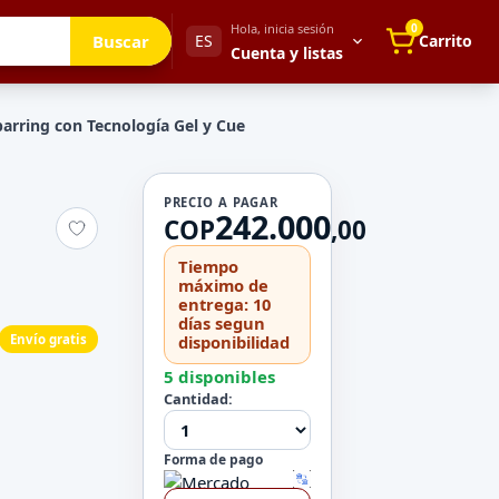
Hola, inicia sesión
0
Buscar
ES
Carrito
Cuenta y listas
parring con Tecnología Gel y Cue
Tu cuenta
PRECIO A PAGAR
242.000
Mis direcciones
COP
,
00
 para después
Mis pedidos
Tiempo
Métodos de pago
máximo de
entrega: 10
Mi perfil
días segun
Envío gratis
disponibilidad
Configuración
5 disponibles
Cantidad:
Forma de pago