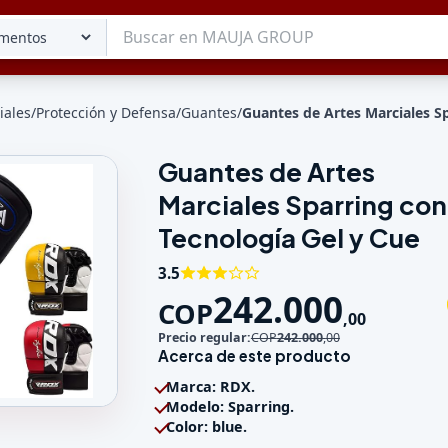
iales
/
Protección y Defensa
/
Guantes
/
Guantes de Artes Marciales S
Guantes de Artes
Tu lista
Marciales Sparring con
Favoritos
Guardados
Tecnología Gel y Cue
3.5
242.000
COP
,
00
Precio regular:
COP
242.000
,
00
Acerca de este producto
Marca: RDX.
Modelo: Sparring.
rciales Sparring con Tecnología Gel y Cue
Color: blue.