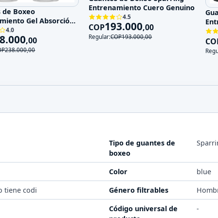
Entrenamiento Cuero Genuino
 de Boxeo
Gua
4.5
miento Gel Absorción
Ent
193.000
COP
,
00
ctos
4.0
Cue
8.000
Regular:
COP
193.000
,
00
,
00
CO
OP
238.000
,
00
Regu
Tipo de guantes de
Sparr
boxeo
Color
blue
o tiene codi
Género filtrables
Homb
Código universal de
-