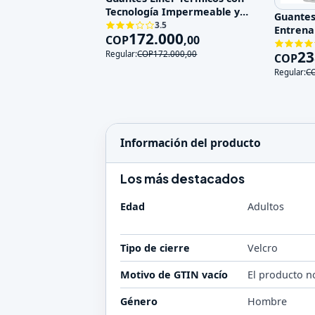
Tecnología Impermeable y
Guantes
Touch Sc
3.5
Entrena
172.000
COP
,
00
de Impa
23
Regular:
COP
172.000
,
00
COP
Regular:
C
Información del producto
Los más destacados
Edad
Adultos
Tipo de cierre
Velcro
Motivo de GTIN vacío
El producto n
Género
Hombre