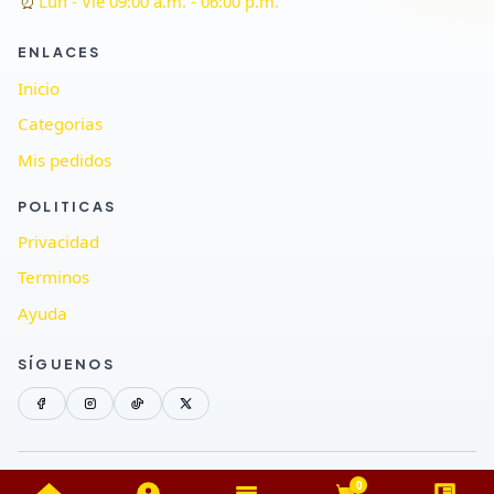
⏰
Lun - Vie 09:00 a.m. - 06:00 p.m.
ENLACES
Inicio
Categorias
Mis pedidos
POLITICAS
Privacidad
Terminos
Ayuda
SÍGUENOS
© MAUJA GROUP
Todos los derechos reservados.
0