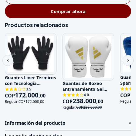
Comprar ahora
Productos relacionados
Guante
Guantes Liner Térmicos
Sparri
con Tecnología
Guantes de Boxeo
Entren
Impermeable y Touch
Entrenamiento Gel
3.5
1
172.000
Genuin
Sc
COP
Absorción de Impactos
COP
,
00
4.0
238.000
COP
,
00
Regular:
Regular:
COP
172.000
,
00
Regular:
COP
238.000
,
00
Información del producto