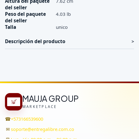
Altura del paquete
7.62 cm
del seller
Peso del paquete
4.03 lb
del seller
Talla
unico
Descripción del producto
MAUJA GROUP
MARKETPLACE
☎
+573166539600
✉
soporte@entregalibre.com.co