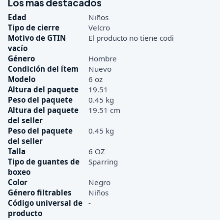
Los más destacados
Edad
Niños
Tipo de cierre
Velcro
Motivo de GTIN
El producto no tiene codi
vacío
Género
Hombre
Condición del ítem
Nuevo
Modelo
6 oz
Altura del paquete
19.51
Peso del paquete
0.45 kg
Altura del paquete
19.51 cm
del seller
Peso del paquete
0.45 kg
del seller
Talla
6 OZ
Tipo de guantes de
Sparring
boxeo
Color
Negro
Género filtrables
Niños
Código universal de
-
producto